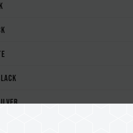
K
CK
TE
BLACK
ILVER