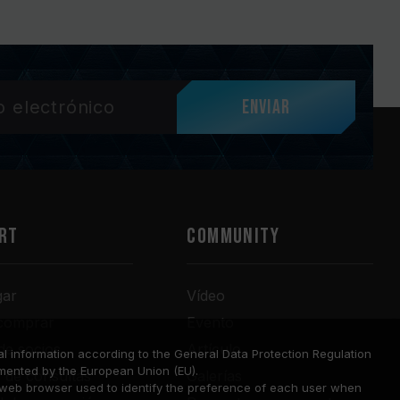
Enviar
RT
COMMUNITY
gar
Vídeo
comprar
Evento
de socios
Artículo
l information according to the General Data Protection Regulation
mented by the European Union (EU).
o de consultas
Galerías
a web browser used to identify the preference of each user when