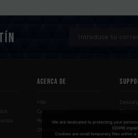
tín
Acerca de
SUPPO
Hito
Descar
tos
Certificación
Dónde 
uctos
Reclutamiento
Centro 
We are dedicated to protecting your persona
(GDPR) imple
Oficinas mundiales
Servici
Cookies are small temporary files within 