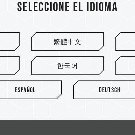
Seleccione el idioma
LACK
繁體中文
HITE
한국어
DR4 DESKTOP MEMORY
Español
Deutsch
Y WHITE