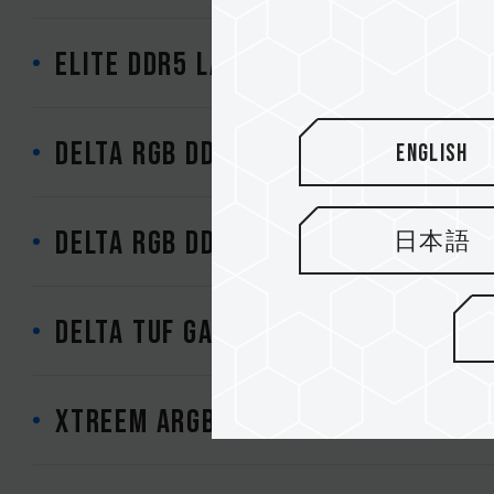
ELITE DDR5 LAPTOP MEMORY
DELTA RGB DDR4 DESKTOP MEMORY B
English
DELTA RGB DDR4 DESKTOP MEMORY W
日本語
DELTA TUF Gaming Alliance RGB D
XTREEM ARGB DDR4 DESKTOP MEMOR