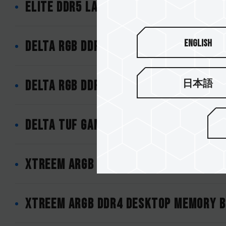
ELITE DDR5 LAPTOP MEMORY
English
DELTA RGB DDR4 DESKTOP MEMORY BLA
日本語
DELTA RGB DDR4 DESKTOP MEMORY WHI
DELTA TUF Gaming Alliance RGB DDR4
XTREEM ARGB DDR4 DESKTOP MEMORY 
XTREEM ARGB DDR4 DESKTOP MEMORY B