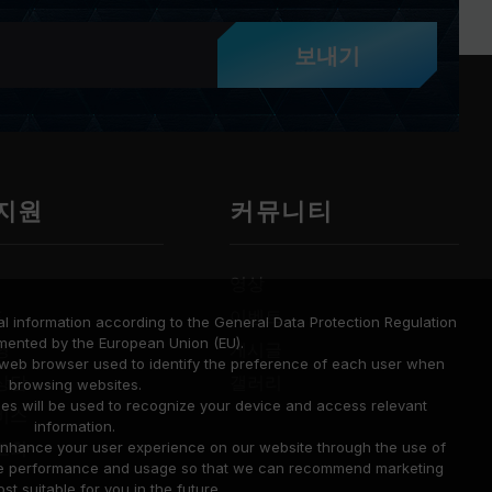
보내기
 지원
커뮤니티
영상
드
이벤트
l information according to the General Data Protection Regulation
mented by the European Union (EU).
명
게시글
a web browser used to identify the preference of each user when
상담
갤러리
browsing websites.
ies will be used to recognize your device and access relevant
비스
information.
조회
o enhance your user experience on our website through the use of
site performance and usage so that we can recommend marketing
st suitable for you in the future.