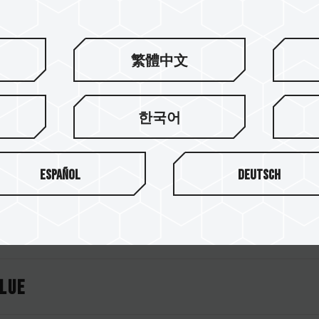
繁體中文
CK
한국어
TE
 DESKTOP MEMORY
Español
Deutsch
WHITE
LUE