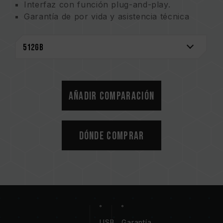
Interfaz con función plug-and-play.
Garantía de por vida y asistencia técnica
gratuita.
Invención Taiwanesa con Patente No.
I67986
Añadir comparación
Dónde comprar
USB
Garantía