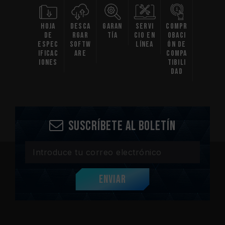
Hoja
Desca
Garan
Servi
Compr
de
rgar
tía
cio en
obaci
espec
Softw
línea
ón de
ificac
are
compa
iones
tibili
dad
Suscríbete al boletín
Enviar