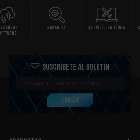
gar
Garantía
Servicio en línea
Compr
are
comp
Suscríbete al boletín
Enviar