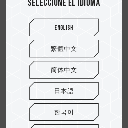
Seleccione el idioma
Se ajusta cómodamente entre los
English
dedos pulgar e índice
Con un grosor de solo 9.5 mm, el diseño
繁體中文
compacto de la C141 cabe fácilmente en el
bolsillo o en un bolso para computadora.
简体中文
Velocidad y capacidad
La unidad flash USB C141, que combina una
日本語
textura brillante y una capacidad amplia, ofrece
una gran cantidad de espacio de
almacenamiento en una unidad USB con un
한국어
diseño exterior optimizado. Disponible en
tamaños de hasta 64 GB, la unidad flash puede
almacenar fotos, canciones, videos y todos sus