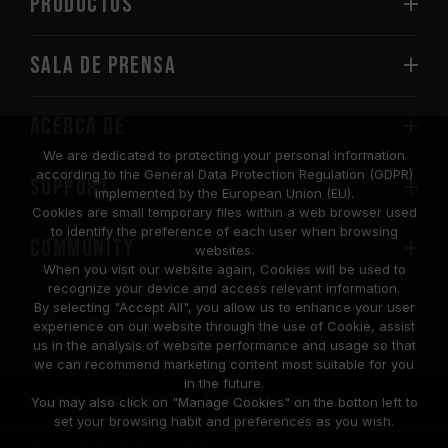
PRODUCTOS
Sala de prensa
Acerca de
We are dedicated to protecting your personal information
according to the General Data Protection Regulation (GDPR)
SUPPORT
implemented by the European Union (EU).
Cookies are small temporary files within a web browser used
to identify the preference of each user when browsing
COMMUNITY
websites.
When you visit our website again, Cookies will be used to
recognize your device and access relevant information.
By selecting "Accept All", you allow us to enhance your user
experience on our website through the use of Cookie, assist
us in the analysis of website performance and usage so that
we can recommend marketing content most suitable for you
in the future.
© 2026 Team Group Inc. All Rights Reserved.
You may also click on "Manage Cookies" on the botton left to
set your browsing habit and preferences as you wish.