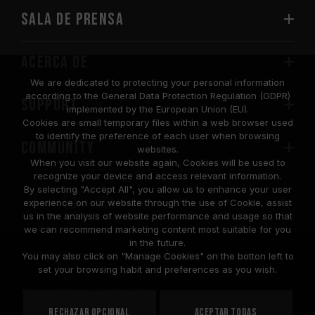
Sala de prensa
Acerca de
We are dedicated to protecting your personal information
according to the General Data Protection Regulation (GDPR)
SUPPORT
implemented by the European Union (EU).
Cookies are small temporary files within a web browser used
to identify the preference of each user when browsing
COMMUNITY
websites.
When you visit our website again, Cookies will be used to
recognize your device and access relevant information.
By selecting "Accept All", you allow us to enhance your user
experience on our website through the use of Cookie, assist
us in the analysis of website performance and usage so that
we can recommend marketing content most suitable for you
in the future.
© 2026 Team Group Inc. All Rights Reserved.
You may also click on "Manage Cookies" on the botton left to
set your browsing habit and preferences as you wish.
Privacy Policy
Cookie Policy
United
Rechazar opcional
Aceptar todas