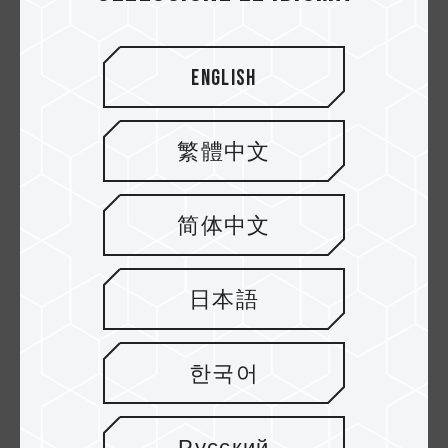
Se ajusta cómodamente entre los
English
dedos pulgar e índice
Con un grosor de solo 9.5 mm, el diseño
compacto de la C141 cabe fácilmente en el
繁體中文
bolsillo o en un bolso para computadora.
Velocidad y capacidad
简体中文
La unidad flash USB C141, que combina una
textura brillante y una capacidad amplia, ofrece
日本語
una gran cantidad de espacio de
almacenamiento en una unidad USB con un
diseño exterior optimizado. Disponible en
한국어
tamaños de hasta 64 GB, la unidad flash puede
almacenar fotos, canciones, videos y todos sus
datos favoritos. Con la función plug-and-play,