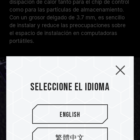
disipación de calor tanto para el chip de control
como para las partículas de almacenamiento.
Con un grosor delgado de 3.7 mm, es sencillo
de instalar y reduce las preocupaciones sobre
el espacio de instalación en computadoras
portátiles.
Seleccione el idioma
English
繁體中文