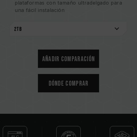
plataformas con tamaño ultradelgado para
una fácil instalación
Solución de controlador preestablecido para
una selección óptima
El rendimiento optimizado ofrece
confiabilidad y una larga vida útil
Sistema de monitoreo S.M.A.R.T.
Ser ecológicos para la conservación de la
Añadir comparación
Tierra
Disipador de calor de grafeno patentado
Número de patente de invención en EE. UU.:
Dónde comprar
US11051392B2
Número de patente de innovación en
Taiwán: I703921
Número de patente de modelo de utilidad en
China: CN 211019739 U
Software S.M.A.R.T. patentado
Número de patente de innovación en
Taiwán: I751753