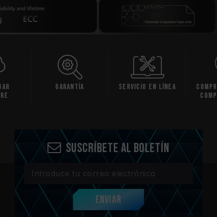
tía
Servicio en línea
Comprobación de
compatibilidad
espec
Suscríbete al boletín
Enviar