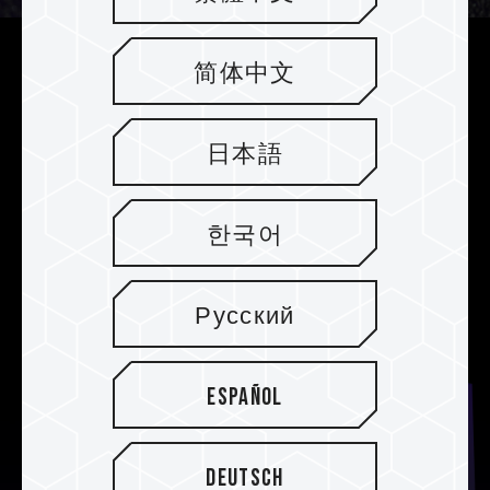
简体中文
Solución de controlador
preestablecido para una selección
óptima
日本語
Usa el chip controlador PHISON PS5021-E21T y
está emparejado con chips de almacenamiento
한국어
3D TLC NAND. Al preestablecer la solución del
controlador PHISON, se asegura un SSD de la
más alta estabilidad y calidad.
Русский
Español
Deutsch