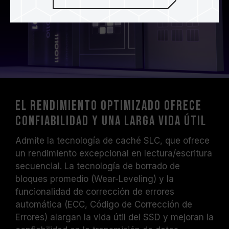
El rendimiento optimizado ofrece
confiabilidad y una larga vida útil
Admite la tecnología de caché SLC, que ofrece
un rendimiento excepcional en lectura/escritura
secuencial. La tecnología de borrado de
bloques promedio (Wear-Leveling) y la
funcionalidad de corrección de errores
automática (ECC, Código de Corrección de
Errores) alargan la vida útil del SSD y mejoran la