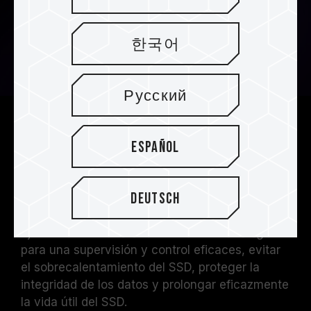
한국어
Русский
Acondicionamiento térmico
Español
inteligente
Las últimas tecnologías de condiciones
Deutsch
térmicas inteligentes se incorporan con
sensores de temperatura internos, con el fin de
ajustar automáticamente la salida de energía
para una supervisión y control eficaces, evitar
el sobrecalentamiento del SSD, proteger la
integridad de los datos y prolongar eficazmente
la vida útil del SSD.