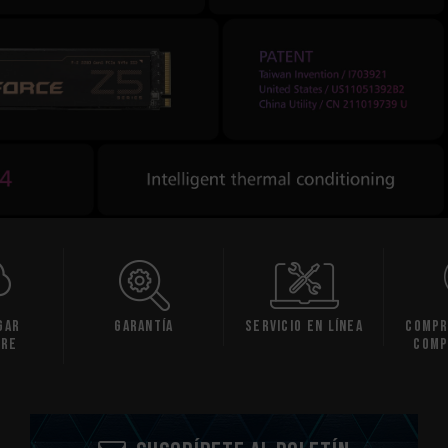
gar
Garantía
Servicio en línea
Compr
are
comp