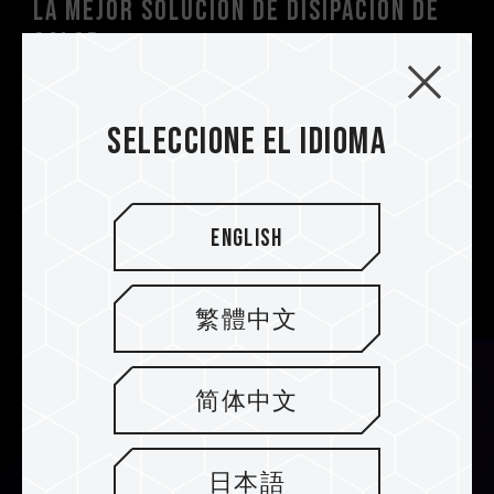
La mejor solución de disipación de
calor
El disipador de grafeno ultrafino puede
complementar cualquier disipador original de la
Seleccione el idioma
placa base. T-FORCE Z540 M.2 PCIe 5.0 SSD
ofrece un mejor rendimiento de disipación del
calor que el disipador original de la placa base
por sí solo, lo que lo convierte en la mejor
English
solución de disipación del calor para los
disipadores originales de la placa base.
繁體中文
简体中文
日本語