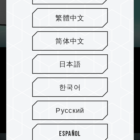
繁體中文
简体中文
Tecnología avanzada de
日本語
almacenamiento en caché SLC
La tecnología avanzada del algoritmo de
한국어
almacenamiento en caché SLC hace que su
velocidad de lectura y escritura sea fácilmente
cuatro
veces
más rápida que la de los discos
Русский
duros tradicionales.
Español