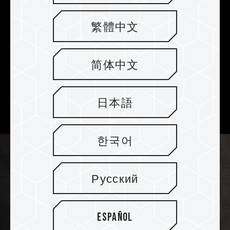
Artesanía de corte CNC que
optimiza el espacio de escritorio
繁體中文
Hecho con una carcasa de aleación de aluminio
usando tecnología de mecanizado CNC de alta
简体中文
precisión, forma una estructura sólida y estable
manteniendo un perfil delgado para reducir el
espacio en el escritorio, lo cual hace que el P32
日本語
sea tanto elegante como práctico.
한국어
Русский
Español