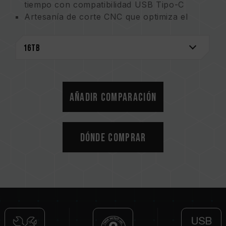
tiempo con compatibilidad USB Tipo-C
Artesanía de corte CNC que optimiza el
espacio de escritorio
Diseño silencioso de disipación de calor con
aluminio y grafeno
Garantía de 3 años para tu tranquilidad
Empaque certificado FSC para sostenibilidad
ambiental
Añadir comparación
Patentes de etiquetas de grafeno para la
disipación de calor:
Patente de utilidad de Taiwán (No.:
Dónde comprar
M628748)
Patente de utilidad de China (No.: CN
217135922 U)