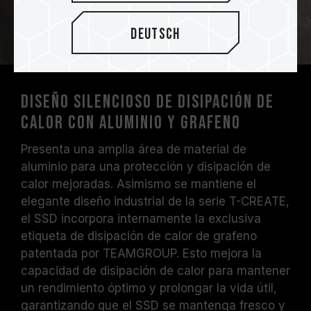
Deutsch
Diseño silencioso de disipación de
calor con aluminio y grafeno
Presenta una amplia área de material de
aluminio para una protección y disipación de
calor mejoradas. Asimismo se mantiene el
elegante diseño industrial de la serie T-CREATE,
el SSD incorpora internamente la exclusiva
etiqueta de disipación de calor de grafeno
patentada por TEAMGROUP. Esto mejora la
capacidad de disipación de calor para mantener
un rendimiento óptimo y prolongar la vida útil,
garantizando que el SSD se mantenga fresco y