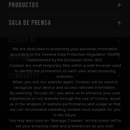
PRODUCTOS
Sala de prensa
Acerca de
We are dedicated to protecting your personal information
according to the General Data Protection Regulation (GDPR)
SUPPORT
implemented by the European Union (EU).
Cookies are small temporary files within a web browser used
to identify the preference of each user when browsing
COMMUNITY
websites.
When you visit our website again, Cookies will be used to
recognize your device and access relevant information.
By selecting "Accept All", you allow us to enhance your user
experience on our website through the use of Cookie, assist
us in the analysis of website performance and usage so that
we can recommend marketing content most suitable for you
in the future.
© 2026 Team Group Inc. All Rights Reserved.
You may also click on "Manage Cookies" on the botton left to
set your browsing habit and preferences as you wish.