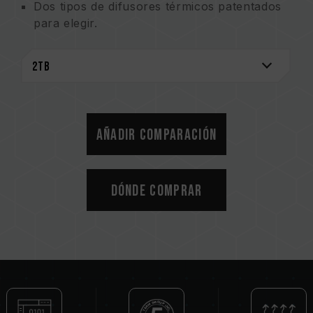
Dos tipos de difusores térmicos patentados
para elegir.
La refrigeración y la instalación eficaces son
muy fáciles de realizar.
Es compatible con la especificación NVMe
más reciente.
Patente de utilidad de Taiwán (número:
M541645)
Añadir comparación
Patente de invención de Taiwán (número:
I703921)
Patente de utilidad de China (número: CN
Dónde comprar
211019739 U)