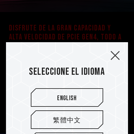
Disfrute de la gran capacidad y
alta velocidad de PCIe Gen4, todo a
la vez
La unidad SSD T-FORCE CARDEA PCIe 4.0
Z44Q adopta la tecnología flash QLC y admite
Seleccione el idioma
las especificaciones de interfaz más recientes
de PCIe Gen4x4. Además, posee una
capacidad de hasta 4 TB para elegir. Hasta
5,000/4,000
MB/s
, ofrece un rendimiento
English
superior 15 veces más rápido que una unidad
SSD SATA normal. Asimismo, es
retrocompatible con la interfaz de PCIe 3.0.
繁體中文