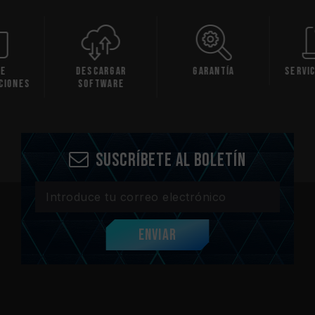
gar
Garantía
Servicio en línea
Compr
are
comp
Suscríbete al boletín
Enviar