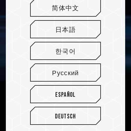
简体中文
日本語
한국어
Русский
Español
Dos tipos de difusores térmicos
patentados para elegir
Deutsch
Es la primera de la industria en ofrecer dos
módulos de enfriamiento patentados, lo que le