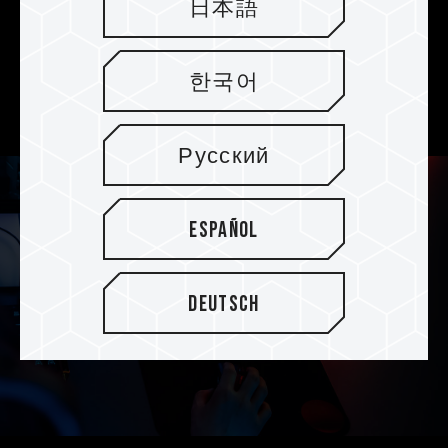
caché SLC y el mecanismo de administración
日本語
de algoritmos inteligente, puede ayudar a
garantizar la eficiencia operativa y maximizar el
rendimiento de la unidad SSD. Es una opción
한국어
confiable para el almacenamiento de datos.
Русский
Español
Deutsch