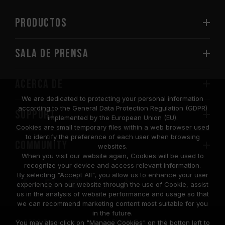
PRODUCTOS
Sala de prensa
Acerca de
We are dedicated to protecting your personal information
according to the General Data Protection Regulation (GDPR)
SUPPORT
implemented by the European Union (EU).
Cookies are small temporary files within a web browser used
to identify the preference of each user when browsing
COMMUNITY
websites.
When you visit our website again, Cookies will be used to
recognize your device and access relevant information.
By selecting "Accept All", you allow us to enhance your user
experience on our website through the use of Cookie, assist
us in the analysis of website performance and usage so that
we can recommend marketing content most suitable for you
in the future.
© 2026 Team Group Inc. All Rights Reserved.
You may also click on "Manage Cookies" on the botton left to