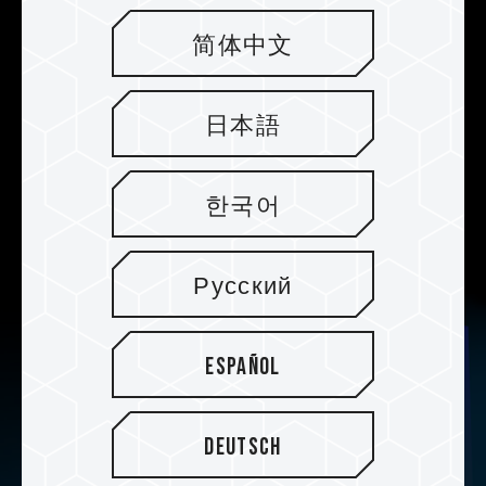
Solución de controlador
简体中文
preestablecido para una óptima
calidad
日本語
El A440 Lite cuenta con el chip de control
PHISON PS5027-E27T y NAND 3D TLC.
Incorpora la solución de controlador PHISON
한국어
predefinida, ofreciendo un SSD de la más alta
calidad y estabilidad.
Русский
Español
Deutsch