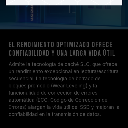
El rendimiento optimizado ofrece
confiabilidad y una larga vida útil
Admite la tecnología de caché SLC, que ofrece
un rendimiento excepcional en lectura/escritura
secuencial. La tecnología de borrado de
bloques promedio (Wear-Leveling) y la
funcionalidad de corrección de errores
automática (ECC, Código de Corrección de
Errores) alargan la vida útil del SSD y mejoran la
confiabilidad en la transmisión de datos.