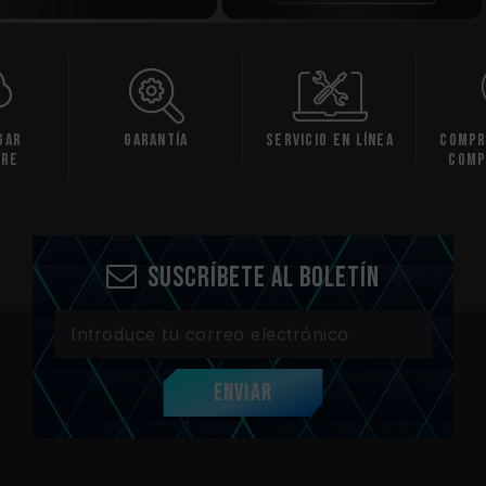
gar
Garantía
Servicio en línea
Compr
are
comp
Suscríbete al boletín
Enviar