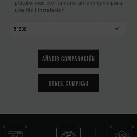
plataformas con tamaño ultradelgado para
una fácil instalación
Solución de controlador preestablecido para
una óptima calidad
El rendimiento optimizado ofrece
confiabilidad y una larga vida útil
Sistema de monitoreo S.M.A.R.T.
Ser ecológicos para la conservación de la
Añadir comparación
Tierra
Disipador de calor de grafeno patentado
Número de patente de invención en EE. UU.:
Dónde comprar
US11051392B2
Número de patente de innovación en
Taiwán: I703921
Número de patente de modelo de utilidad en
China: CN 211019739 U
Software S.M.A.R.T. patentado
Número de patente de innovación en
Taiwán: I751753