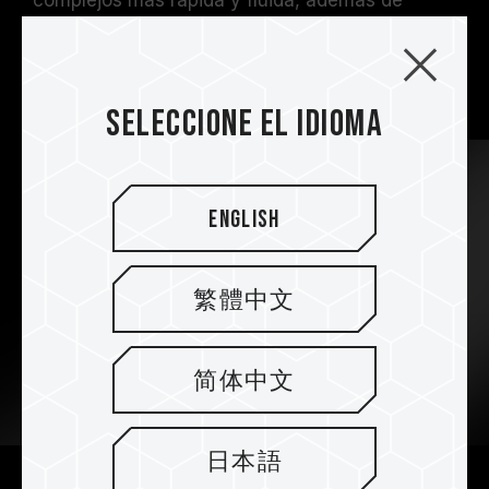
complejos más rápida y fluida, además de
reducir en gran medida el tiempo de espera de
conversión, por lo que no se desperdicia un
solo minuto de energía creativa.
Seleccione el idioma
English
繁體中文
简体中文
日本語