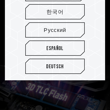
Firmware estable personalizado
para proporcionar seguridad de
한국어
almacenamiento
Combina un controlador altamente confiable en
Русский
el mercado con un firmware estable
personalizado para crear la mejor unidad SSD
altamente estable y cuidar de su preciado
Español
trabajo.
Deutsch