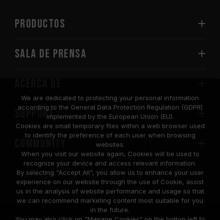
PRODUCTOS
Sala de prensa
Acerca de
We are dedicated to protecting your personal information
according to the General Data Protection Regulation (GDPR)
SUPPORT
implemented by the European Union (EU).
Cookies are small temporary files within a web browser used
to identify the preference of each user when browsing
COMMUNITY
websites.
When you visit our website again, Cookies will be used to
recognize your device and access relevant information.
By selecting "Accept All", you allow us to enhance your user
experience on our website through the use of Cookie, assist
us in the analysis of website performance and usage so that
we can recommend marketing content most suitable for you
in the future.
© 2026 Team Group Inc. All Rights Reserved.
You may also click on "Manage Cookies" on the botton left to