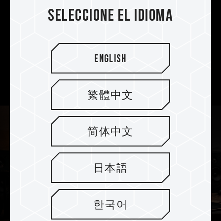
Seleccione el idioma
El disipador de calor de grafeno ultrafino
patentado resuelve eficazmente el problema
del calor resultado del alto rendimiento. Permite
un funcionamiento estable del sistema y una
English
experiencia sin preocupaciones para los
creadores que trabajan largas horas.
繁體中文
简体中文
日本語
한국어