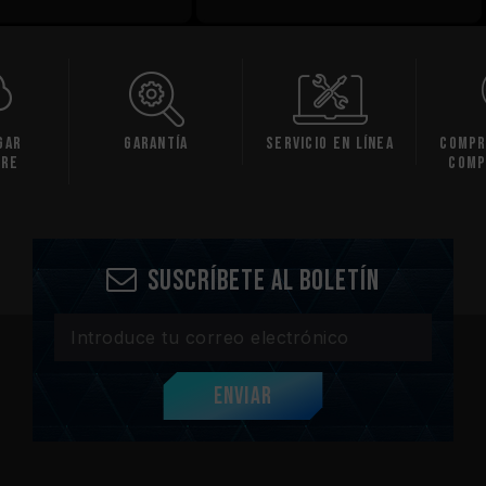
gar
Garantía
Servicio en línea
Compr
are
comp
Suscríbete al boletín
Enviar