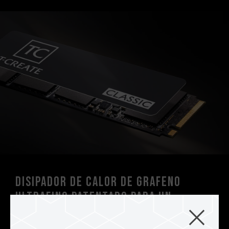
Disipador de calor de grafeno
ultrafino patentado para un
proceso de creación sin
preocupaciones