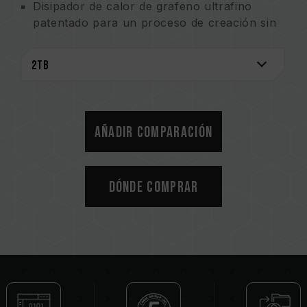
Disipador de calor de grafeno ultrafino
patentado para un proceso de creación sin
preocupaciones
Firmware estable y personalizado para
almacenamiento seguro
Flash IC rigurosamente seleccionado para
dar rienda suelta a la creatividad
5 años de garantía para mayor tranquilidad
Añadir comparación
Patente de invención de EE. UU. (número de
certificado: US11051392B2)
Patente de invención de Taiwán (número de
Dónde comprar
certificado: I703921)
Patente de modelo de utilidad en China
(número de certificado: CN 211019739 U)