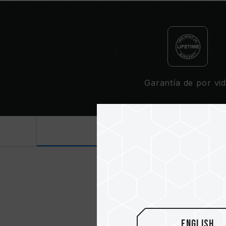
Garantía de por vi
Introducción
English