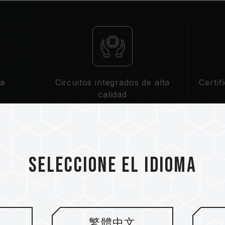
da
Circuitos integrados de alta
Certif
calidad
Seleccione el idioma
La promoción de 
está alineada co
繁體中文