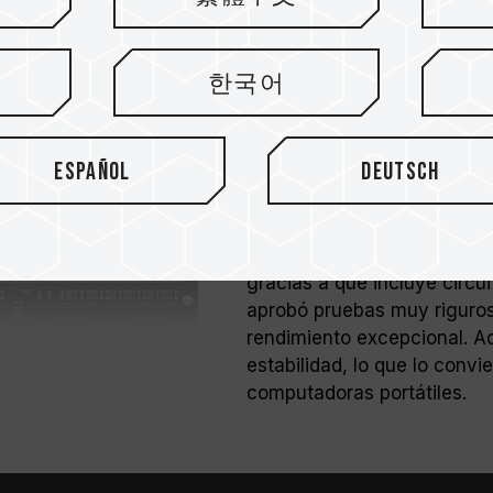
mercado
Las aplicaciones para comp
한국어
populares en el trabajo o en
comercial, en el que cada p
respuesta a la tendencia, 
Español
Deutsch
ELITE de TEAM, una nueva 
relación precio-rendimiento
El producto SO-DIMM de la
está diseñado para cumplir 
gracias a que incluye circu
aprobó pruebas muy riguros
rendimiento excepcional. A
estabilidad, lo que lo convi
computadoras portátiles.