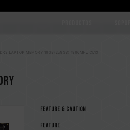
PRODUCTOS
Sopo
DDR3 LAPTOP MEMORY 16GB(2x8GB) 1866MHz CL13
ORY
FEATURE & CAUTION
FEATURE