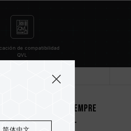
icación de compatibilidad
QVL
Especificación
nuevos productos siempre
n las tendencias del
简体中文