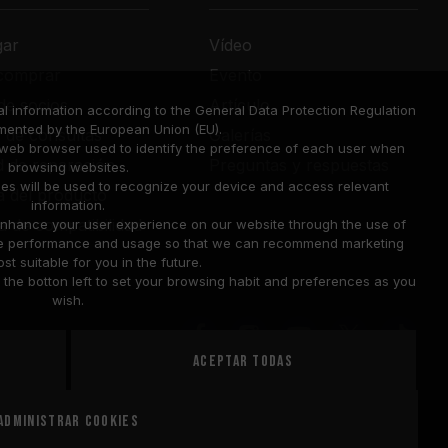
gar
Vídeo
comprar
Evento
de socios
Artículo
l information according to the General Data Protection Regulation
mented by the European Union (EU).
o de consultas
Galerías
a web browser used to identify the preference of each user when
ud de reparación
Preguntas y respuestas
browsing websites.
ies will be used to recognize your device and access relevant
a del producto
information.
a de compatibilidad
o enhance your user experience on our website through the use of
site performance and usage so that we can recommend marketing
st suitable for you in the future.
he botton left to set your browsing habit and preferences as you
wish.
Aceptar todas
United
Administrar cookies
PAÍS
Cookie Policy
States