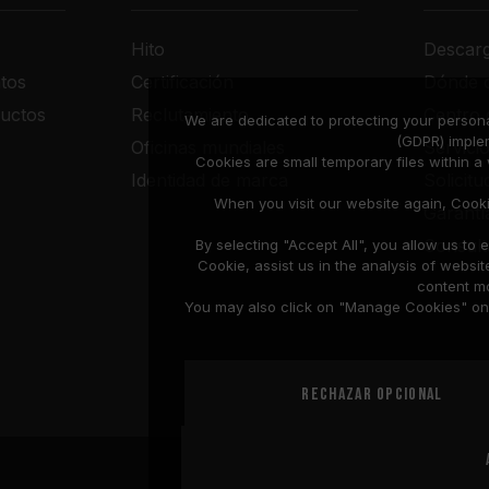
Hito
Descar
tos
Certificación
Dónde 
uctos
Reclutamiento
Centro 
We are dedicated to protecting your persona
(GDPR) imple
Oficinas mundiales
Servici
Cookies are small temporary files within 
Identidad de marca
Solicit
When you visit our website again, Cook
Garantí
Consult
By selecting "Accept All", you allow us t
Cookie, assist us in the analysis of web
content mo
You may also click on "Manage Cookies" on t
Rechazar opcional
Privacy Policy