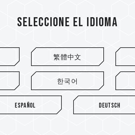
AMGROUP agrega elementos
Seleccione el idioma
la memoria de marca
 de iluminación de Flujo
"TF", las letras iniciales de
 perfección la memoria de
egos T-FORCE XCALIBUR
繁體中文
ia nueva y única.
한국어
Español
Deutsch
Chips de circuito