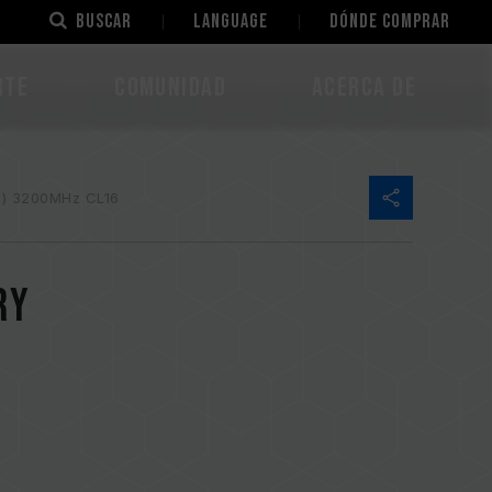
Buscar
LANGUAGE
Dónde comprar
rte
Comunidad
Acerca de
) 3200MHz CL16
RY