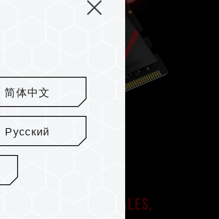
简体中文
Русский
s integrados originales,