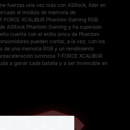
P han sido sometidos a pruebas bajo
 fuerzas una vez más con ASRock, líder en
ara problemas relacionados con el procesador
mercado el módulo de memoria de
n el soporte técnico del fabricante
o T-FORCE XCALIBUR Phantom Gaming RGB.
ón de ASRock Phantom Gaming y ha superado
iseño cuenta con el estilo único de Phantom
nsumidores pueden contar, a la vez, con los
os de una memoria RGB y un rendimiento
breaceleración luminosa T-FORCE XCALIBUR
a a ganar cada batalla y a ser invencible en