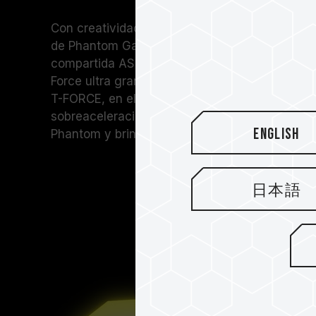
Con creatividad e ingenio, el equipo de TE
de Phantom Gaming en el difusor térmico de 
compartida ASRock. Con el concepto de diseño
Force ultra gran angular, se agregó el logotipo 
T-FORCE, en el difusor térmico para crear a la
sobreaceleración luminosa RGB para videoju
English
Phantom y brindar a los gamers una experienc
日本語