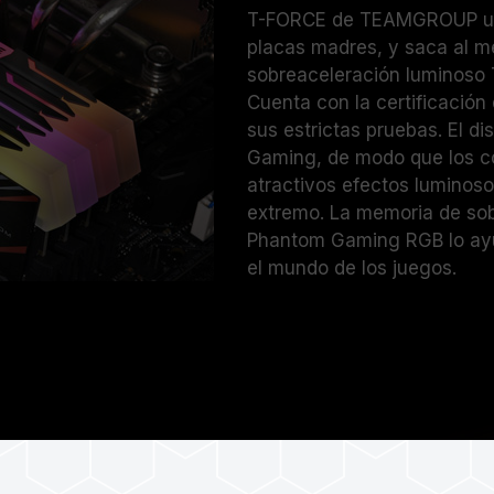
Los módulos de memoria TEAMGROU
T-FORCE de TEAMGROUP une
condiciones de voltaje estándar. P
placas madres, y saca al 
o la tarjeta madre, comuníquese co
sobreaceleración luminos
correspondiente.
Cuenta con la certificaci
sus estrictas pruebas. El d
Gaming, de modo que los co
atractivos efectos luminos
extremo. La memoria de so
Phantom Gaming RGB lo ayud
el mundo de los juegos.
ntom Gaming