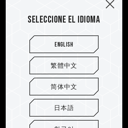
sido sometidos a pruebas bajo condiciones
anodización electrolítica puede mejorar la
de voltaje estándar. Para problemas
resistencia a la corrosión y hacerla no
relacionados con el procesador o la tarjeta
Seleccione el idioma
conductora. Además, el adhesivo térmico
madre, comuníquese con el soporte técnico
superconductor puede mantener la memoria de
del fabricante correspondiente.
juegos en las temperaturas de funcionamiento.
English
繁體中文
简体中文
日本語