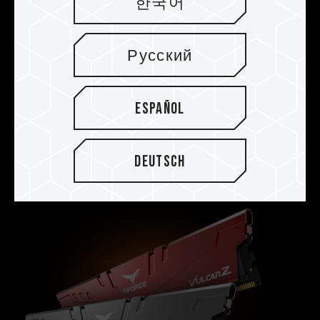
한국어
Chips de circuitos integrados
selectos. Estable y duradero
Русский
La memoria DDR4 para videojuegos se fabrica
y selecciona mediante un riguroso proceso de
pruebas para brindar compatibilidad y
Español
estabilidad completas. Esto ofrece a los gamers
una memoria DDR4 con excelente
compatibilidad, calidad y estabilidad.
Deutsch