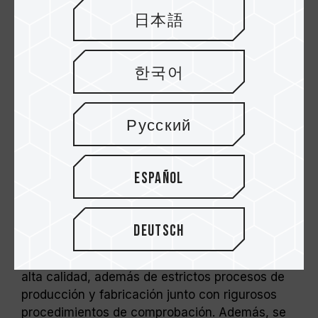
日本語
한국어
Русский
Proporciona diversas opciones de
frecuencia y capacidad
Español
Para la familia DDR3 ELITE de TEAM,
TEAMGROUP Inc. mantiene el principio de
Deutsch
calidad coherente de TEAMGROUP e insiste en
la implementación de circuitos integrados de
alta calidad, además de estrictos procesos de
producción y fabricación junto con rigurosos
procedimientos de comprobación. Además, se