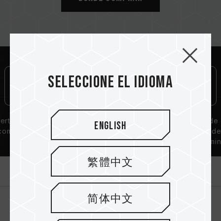
Seleccione el idioma
ertificación de
Garantía de por
Solución de
English
compatibilidad
vida
disipación d
QVL
calor de alumin
繁體中文
Introducción
简体中文