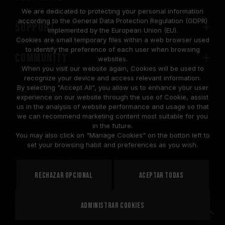
We are dedicated to protecting your personal information
according to the General Data Protection Regulation (GDPR)
SUPPORT
implemented by the European Union (EU).
Cookies are small temporary files within a web browser used
to identify the preference of each user when browsing
COMMUNITY
websites.
When you visit our website again, Cookies will be used to
recognize your device and access relevant information.
By selecting "Accept All", you allow us to enhance your user
experience on our website through the use of Cookie, assist
us in the analysis of website performance and usage so that
we can recommend marketing content most suitable for you
in the future.
© 2026 Team Group Inc. All Rights Reserved.
You may also click on "Manage Cookies" on the botton left to
set your browsing habit and preferences as you wish.
Privacy Policy
Cookie Policy
United
Rechazar opcional
Aceptar todas
PAÍS
States
Administrar cookies