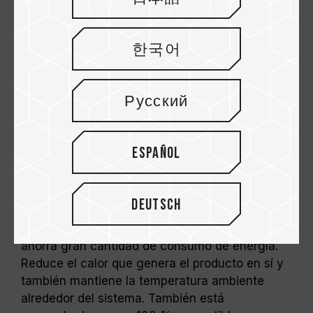
El overclocking (incluida la activación de
XMP 2.0) no está cubierto por el estándar
JEDEC y puede afectar la estabilidad del
한국어
sistema. Si se presentan fallos, restablezca
los valores predeterminados del BIOS.
La frecuencia indicada en el módulo
Русский
representa su capacidad máxima, pero no
todos los sistemas podrán alcanzarla.
La calidad como principio
Antes de realizar overclocking, asegúrese
fundamental
Español
de que su tarjeta madre y procesador sean
compatibles con XMP 2.0; de lo contrario, la
La serie ELITE de TEAMGROUP lanza el nuevo
memoria podría no operar a la velocidad
producto DDR4 SO-DIMM. Cumple con la
Deutsch
anunciada.
normativa internacional de JEDEC y el voltaje
Los módulos de memoria TEAMGROUP han
de funcionamiento es de solo 1,2 V, lo que
sido sometidos a pruebas bajo condiciones
ahorra gran cantidad de consumo de energía.
de voltaje estándar. Para problemas
Reduce el calor que genera el producto en sí y
relacionados con el procesador o la tarjeta
también mantiene la temperatura ambiente
madre, comuníquese con el soporte técnico
alrededor del sistema. También está
del fabricante correspondiente.