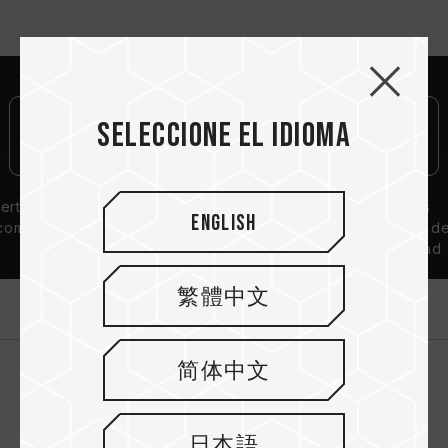
el arranque.
El estado del controlador de memoria (IMC)
de la CPU y la versión de la BIOS de la placa
base pueden afectar a la frecuencia de
funcionamiento de la memoria.
La frecuencia operativa final de la memoria
Seleccione el idioma
depende de la configuración del BIOS y de
la compatibilidad con la tarjeta madre y el
procesador.
ertificación de
Garantía de por
Circuitos
Si XMP 2.0 (Intel) no está activado, la
English
compatibilidad
vida
integrados d
memoria funcionará con la frecuencia
QVL
alta calidad
predeterminada del SPD (estándar JEDEC),
como DDR4-2133/2400 o inferior. Esto es
繁體中文
Introducción
normal y no indica un defecto del producto.
Para alcanzar frecuencias superiores, el
usuario debe activar manualmente XMP 2.0.
简体中文
Algunas tarjetas madre pueden no alcanzar
la frecuencia indicada debido a las
características del sistema.
日本語