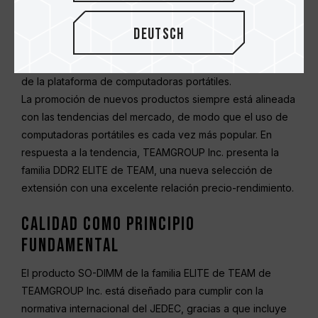
chips se reemplazó con PM o GM965, respectivamente,
mientras que el módulo de memoria DDR2 800 sigue
Deutsch
siendo compatible. En vista de lo anterior, TEAMGROUP
Inc. lanza la familia DDR2 para responder a la tendencia
de la plataforma de computadoras portátiles.
La promoción de nuevos productos siempre está alineada
con las tendencias del mercado, de modo que el uso de
computadoras portátiles es cada vez más popular. En
respuesta a la tendencia, TEAMGROUP Inc. presenta la
familia DDR2 ELITE de TEAM, una nueva selección de
extensión con una excelente relación precio-rendimiento.
Calidad como principio
fundamental
El producto SO-DIMM de la familia ELITE de TEAM de
TEAMGROUP Inc. está diseñado para cumplir con la
normativa internacional del JEDEC, gracias a que incluye