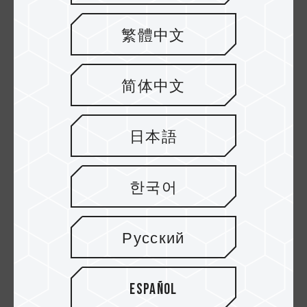
繁體中文
简体中文
Opción óptima para los usuarios de
日本語
computadoras portátiles gracias a
su estabilidad y capacidad de
cumplimiento de las normativas
한국어
Centrino, la especificación popular, subsigue la
incorporación de la tecnología de doble núcleo en la CPU
Русский
de escritorio. La cuarta plataforma con código Santa Rosa
se promocionó después de la tercera generación Napa
(código de desarollo del producto). Además de
Español
incorporar un nuevo procesador Merom, el conjunto de