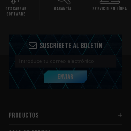
gar
Garantía
Servicio en línea
Compr
are
comp
Suscríbete al boletín
Enviar
PRODUCTOS