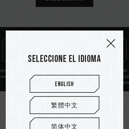
o modelos. Cada kit de memoria está
emparejado mediante pruebas de
compatibilidad. Mezclar kits diferentes puede
causar inestabilidad en el sistema o fallo en
el arranque.
El estado del controlador de memoria (IMC)
de la CPU y la versión de la BIOS de la placa
base pueden afectar a la frecuencia de
Seleccione el idioma
funcionamiento de la memoria.
La frecuencia operativa final de la memoria
ertificación de
Garantía de por
Solución de
depende de la configuración del BIOS y de
compatibilidad
vida
disipación d
la compatibilidad con la tarjeta madre y el
QVL
calor de alumin
English
procesador.
Si XMP 2.0 (Intel) no está activado, la
Introducción
memoria funcionará con la frecuencia
繁體中文
predeterminada del SPD (estándar JEDEC),
como DDR4-2133/2400 o inferior. Esto es
normal y no indica un defecto del producto.
简体中文