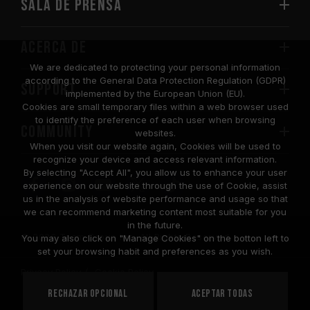
Sala de prensa
Acerca de
We are dedicated to protecting your personal information
according to the General Data Protection Regulation (GDPR)
SUPPORT
implemented by the European Union (EU).
Cookies are small temporary files within a web browser used
to identify the preference of each user when browsing
COMMUNITY
websites.
When you visit our website again, Cookies will be used to
recognize your device and access relevant information.
By selecting "Accept All", you allow us to enhance your user
experience on our website through the use of Cookie, assist
us in the analysis of website performance and usage so that
we can recommend marketing content most suitable for you
in the future.
© 2026 Team Group Inc. All Rights Reserved.
You may also click on "Manage Cookies" on the botton left to
set your browsing habit and preferences as you wish.
Privacy Policy
Cookie Policy
United
Rechazar opcional
Aceptar todas
PAÍS
States