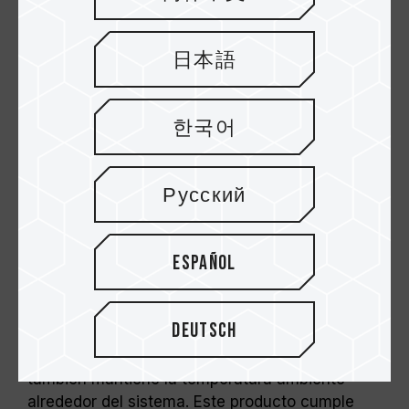
Para alcanzar frecuencias superiores, el
usuario debe activar manualmente XMP 2.0.
Algunas tarjetas madre pueden no alcanzar
日本語
la frecuencia indicada debido a las
características del sistema.
El overclocking (incluida la activación de
한국어
XMP 2.0) no está cubierto por el estándar
JEDEC y puede afectar la estabilidad del
sistema. Si se presentan fallos, restablezca
Русский
los valores predeterminados del BIOS.
La calidad como principio
La frecuencia indicada en el módulo
fundamental
representa su capacidad máxima, pero no
Español
todos los sistemas podrán alcanzarla.
La serie ELITE de TEAMGROUP lanzó un nuevo
Antes de realizar overclocking, asegúrese
producto de módulo de memoria DDR4, con un
de que su tarjeta madre y procesador sean
voltaje de funcionamiento de solo 1,2 V, lo que
Deutsch
compatibles con XMP 2.0; de lo contrario, la
permite ahorrar mucho consumo de energía.
memoria podría no operar a la velocidad
Reduce el calor que genera el producto en sí y
anunciada.
también mantiene la temperatura ambiente
Los módulos de memoria TEAMGROUP han
alrededor del sistema. Este producto cumple