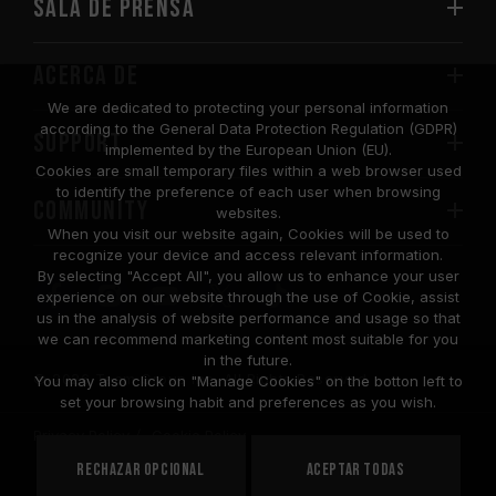
Sala de prensa
Acerca de
We are dedicated to protecting your personal information
according to the General Data Protection Regulation (GDPR)
SUPPORT
implemented by the European Union (EU).
Cookies are small temporary files within a web browser used
to identify the preference of each user when browsing
COMMUNITY
websites.
When you visit our website again, Cookies will be used to
recognize your device and access relevant information.
By selecting "Accept All", you allow us to enhance your user
experience on our website through the use of Cookie, assist
us in the analysis of website performance and usage so that
we can recommend marketing content most suitable for you
in the future.
© 2026 Team Group Inc. All Rights Reserved.
You may also click on "Manage Cookies" on the botton left to
set your browsing habit and preferences as you wish.
Privacy Policy
Cookie Policy
United
Rechazar opcional
Aceptar todas
PAÍS
States