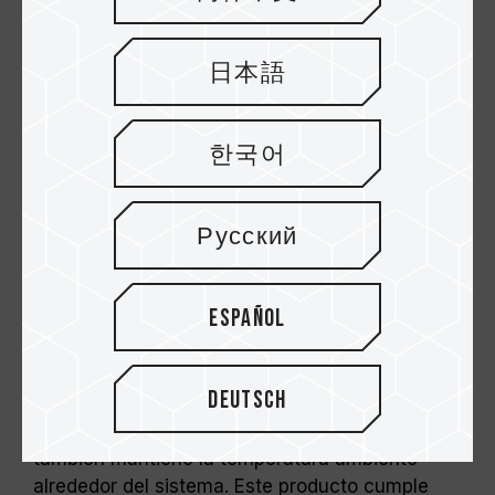
Para alcanzar frecuencias superiores, el
usuario debe activar manualmente XMP 2.0.
Algunas tarjetas madre pueden no alcanzar
日本語
la frecuencia indicada debido a las
características del sistema.
El overclocking (incluida la activación de
한국어
XMP 2.0) no está cubierto por el estándar
JEDEC y puede afectar la estabilidad del
sistema. Si se presentan fallos, restablezca
Русский
los valores predeterminados del BIOS.
La calidad como principio
La frecuencia indicada en el módulo
fundamental
representa su capacidad máxima, pero no
Español
todos los sistemas podrán alcanzarla.
La serie ELITE de TEAMGROUP lanzó un nuevo
Antes de realizar overclocking, asegúrese
producto de módulo de memoria DDR4, con un
de que su tarjeta madre y procesador sean
voltaje de funcionamiento de solo 1,2 V, lo que
Deutsch
compatibles con XMP 2.0; de lo contrario, la
permite ahorrar mucho consumo de energía.
memoria podría no operar a la velocidad
Reduce el calor que genera el producto en sí y
anunciada.
también mantiene la temperatura ambiente
Los módulos de memoria TEAMGROUP han
alrededor del sistema. Este producto cumple