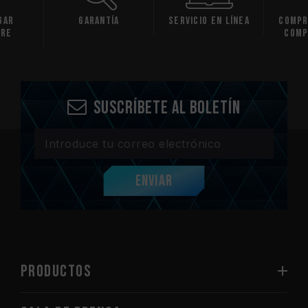
gar
Garantía
Servicio en línea
Compr
are
comp
Suscríbete al boletín
Enviar
PRODUCTOS