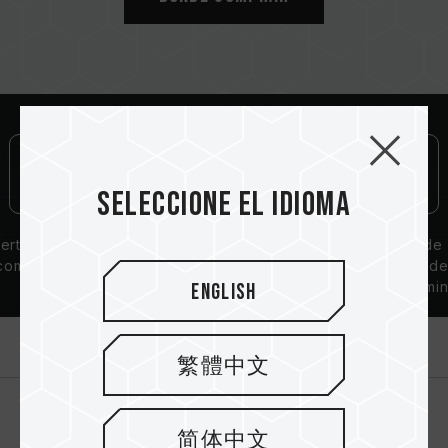
o modelos. Cada kit de memoria está
emparejado mediante pruebas de
compatibilidad. Mezclar kits diferentes puede
causar inestabilidad en el sistema o fallo en
el arranque.
El estado del controlador de memoria (IMC)
de la CPU y la versión de la BIOS de la placa
base pueden afectar a la frecuencia de
Seleccione el idioma
funcionamiento de la memoria.
La frecuencia operativa final de la memoria
ertificación de
Garantía de por
Solución de
depende de la configuración del BIOS y de
compatibilidad
vida
disipación d
la compatibilidad con la tarjeta madre y el
QVL
calor de alumin
English
procesador.
Si XMP 2.0 (Intel) no está activado, la
Introducción
memoria funcionará con la frecuencia
繁體中文
predeterminada del SPD (estándar JEDEC),
como DDR4-2133/2400 o inferior. Esto es
normal y no indica un defecto del producto.
简体中文