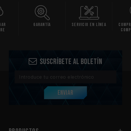
ía
Servicio en línea
Comprobación de
H
compatibilidad
espec
Suscríbete al boletín
Enviar