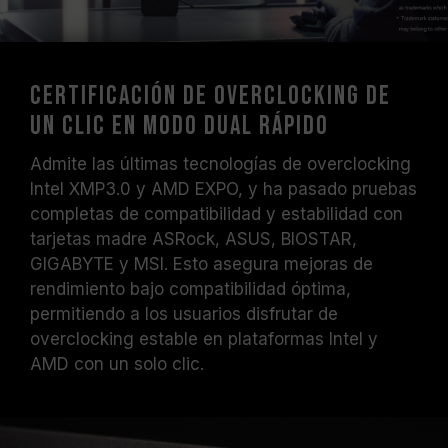
estabilidad del sistema. Si se presentan
fallos, restablezca los valores
predeterminados del BIOS.
La frecuencia indicada en el módulo
Certificación de overclocking de
representa su capacidad máxima, pero no
un clic en modo dual rápido
todos los sistemas podrán alcanzarla.
Antes de realizar overclocking, asegúrese
Admite las últimas tecnologías de overclocking
de que su tarjeta madre y procesador sean
Intel XMP3.0 y AMD EXPO, y ha pasado pruebas
compatibles con XMP 3.0 / EXPO; de lo
completas de compatibilidad y estabilidad con
contrario, la memoria podría no operar a la
tarjetas madre ASRock, ASUS, BIOSTAR,
velocidad anunciada.
GIGABYTE y MSI. Esto asegura mejoras de
Los módulos de memoria TEAMGROUP han
rendimiento bajo compatibilidad óptima,
sido sometidos a pruebas bajo condiciones
permitiendo a los usuarios disfrutar de
de voltaje estándar. Para problemas
overclocking estable en plataformas Intel y
relacionados con el procesador o la tarjeta
AMD con un solo clic.
madre, comuníquese con el soporte técnico
del fabricante correspondiente.