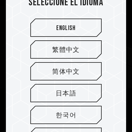
Seleccione el idioma
English
繁體中文
简体中文
日本語
Disipador resistente de calor de 2
mm para una mejora perfecta en la
한국어
disipación del calor