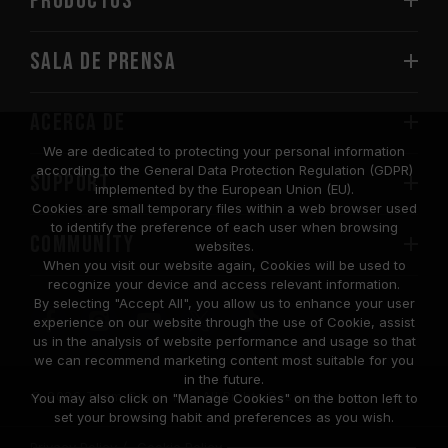
PRODUCTOS
Sala de prensa
Acerca de
We are dedicated to protecting your personal information
according to the General Data Protection Regulation (GDPR)
SUPPORT
implemented by the European Union (EU).
Cookies are small temporary files within a web browser used
to identify the preference of each user when browsing
COMMUNITY
websites.
When you visit our website again, Cookies will be used to
recognize your device and access relevant information.
By selecting "Accept All", you allow us to enhance your user
experience on our website through the use of Cookie, assist
us in the analysis of website performance and usage so that
we can recommend marketing content most suitable for you
in the future.
© 2026 Team Group Inc. All Rights Reserved.
You may also click on "Manage Cookies" on the botton left to
set your browsing habit and preferences as you wish.
Privacy Policy
Cookie Policy