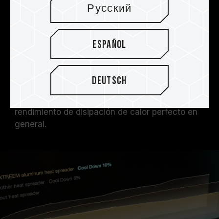
T-FORCE XTREEM DDR5 adopta un disipador de
Русский
calor de aleación de aluminio de 2 mm para
aumentar su calidad y capacidad de calor.
Además, el producto tiene una almohadilla de
Español
separación térmica con alta conductividad
térmica para fortalecer los efectos de
disipación de calor PMIC. Junto con un
Deutsch
tratamiento antiácido, alcalino, antióxido y
anódico no propicio en la superficie, ofrece un
rendimiento de disipación de calor perfecto en
general.