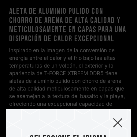
Aleta de aluminio pulido con
chorro de arena de alta calidad y
meticulosamente en capas para una
disipación de calor excepcional
Inspirado en la imagen de la conversión de
energía entre el calor y el frío bajo las altas
temperaturas de un volcán, el exterior y la
apariencia de T-FORCE XTREEM DDR5 tiene
aletas de aluminio pulido con chorro de arena
de alta calidad meticulosamente en capas que
se asemejan a la textura del basalto y la playa,
ofreciendo una excepcional capacidad de
disipación de calor. La superficie está grabada
con el logotipo de T-FORCE para certificar su
excelencia.