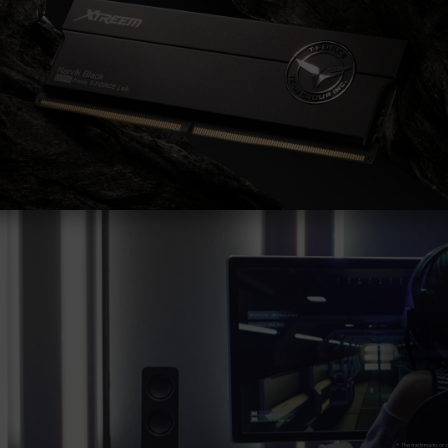
funcionamiento de la memoria.
La frecuencia operativa final de la memoria
depende de la configuración del BIOS y de
la compatibilidad con la tarjeta madre y el
procesador.
Si XMP 3.0 (Intel) o EXPO (AMD) no está
activado, la memoria funcionará con la
frecuencia predeterminada del SPD
(estándar JEDEC), como DDR5-4800 o
inferior. Esto es normal y no indica un
defecto del producto.
Para alcanzar frecuencias superiores, el
usuario debe activar manualmente XMP 3.0
/ EXPO. Algunas tarjetas madre pueden no
alcanzar la frecuencia indicada debido a las
características del sistema.
El overclocking (incluida la activación de
XMP 3.0 / EXPO) no está cubierto por el
estándar JEDEC y puede afectar la