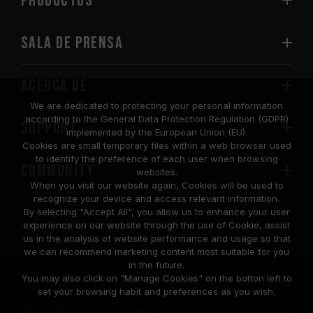
PRODUCTOS
Sala de prensa
Acerca de
We are dedicated to protecting your personal information
according to the General Data Protection Regulation (GDPR)
SUPPORT
implemented by the European Union (EU).
Cookies are small temporary files within a web browser used
to identify the preference of each user when browsing
COMMUNITY
websites.
When you visit our website again, Cookies will be used to
recognize your device and access relevant information.
By selecting "Accept All", you allow us to enhance your user
experience on our website through the use of Cookie, assist
us in the analysis of website performance and usage so that
we can recommend marketing content most suitable for you
in the future.
© 2026 Team Group Inc. All Rights Reserved.
You may also click on "Manage Cookies" on the botton left to
set your browsing habit and preferences as you wish.
Privacy Policy
Cookie Policy