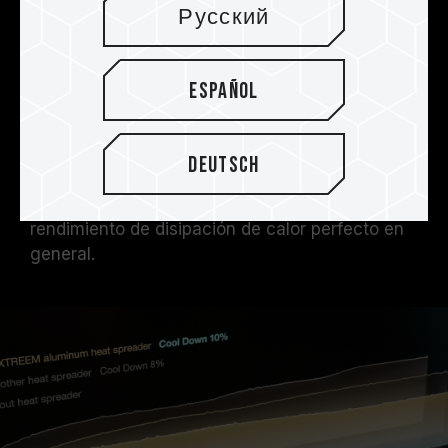
T-FORCE XTREEM DDR5 adopta un disipador de
Русский
calor de aleación de aluminio de 2 mm para
aumentar su calidad y capacidad de calor.
Además, el producto tiene una almohadilla de
Español
separación térmica con alta conductividad
térmica para fortalecer los efectos de
disipación de calor PMIC. Junto con un
Deutsch
tratamiento antiácido, alcalino, antióxido y
anódico no propicio en la superficie, ofrece un
rendimiento de disipación de calor perfecto en
general.