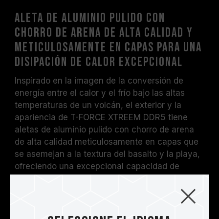
Aleta de aluminio pulido con
chorro de arena de alta calidad y
meticulosamente en capas para una
disipación de calor excepcional
Inspirado en la imagen de la conversión de
energía entre el calor y el frío bajo las altas
temperaturas de un volcán, el exterior y la
apariencia de T-FORCE XTREEM DDR5 tiene
aletas de aluminio pulido con chorro de arena
de alta calidad meticulosamente en capas que
se asemejan a la textura del basalto y la playa,
ofreciendo una excepcional capacidad de
disipación de calor. La superficie está grabada
con el logotipo de T-FORCE para certificar su
excelencia.