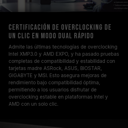
estabilidad del sistema. Si se presentan
fallos, restablezca los valores
predeterminados del BIOS.
La frecuencia indicada en el módulo
Certificación de overclocking de
representa su capacidad máxima, pero no
un clic en modo dual rápido
todos los sistemas podrán alcanzarla.
Antes de realizar overclocking, asegúrese
Admite las últimas tecnologías de overclocking
de que su tarjeta madre y procesador sean
Intel XMP3.0 y AMD EXPO, y ha pasado pruebas
compatibles con XMP 3.0 / EXPO; de lo
completas de compatibilidad y estabilidad con
contrario, la memoria podría no operar a la
tarjetas madre ASRock, ASUS, BIOSTAR,
velocidad anunciada.
GIGABYTE y MSI. Esto asegura mejoras de
Los módulos de memoria TEAMGROUP han
rendimiento bajo compatibilidad óptima,
sido sometidos a pruebas bajo condiciones
permitiendo a los usuarios disfrutar de
de voltaje estándar. Para problemas
overclocking estable en plataformas Intel y
relacionados con el procesador o la tarjeta
AMD con un solo clic.
madre, comuníquese con el soporte técnico
del fabricante correspondiente.