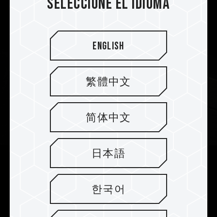
Seleccione el idioma
English
繁體中文
简体中文
日本語
Disipador resistente de calor de 2
mm para una mejora perfecta en la
한국어
disipación del calor