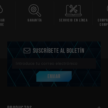
gar
Garantía
Servicio en línea
Compr
are
comp
Suscríbete al boletín
Enviar