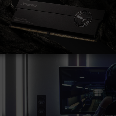
funcionamiento de la memoria.
La frecuencia operativa final de la memoria
depende de la configuración del BIOS y de
la compatibilidad con la tarjeta madre y el
procesador.
Si XMP 3.0 (Intel) o EXPO (AMD) no está
activado, la memoria funcionará con la
frecuencia predeterminada del SPD
(estándar JEDEC), como DDR5-4800 o
inferior. Esto es normal y no indica un
defecto del producto.
Para alcanzar frecuencias superiores, el
usuario debe activar manualmente XMP 3.0
/ EXPO. Algunas tarjetas madre pueden no
alcanzar la frecuencia indicada debido a las
características del sistema.
El overclocking (incluida la activación de
XMP 3.0 / EXPO) no está cubierto por el
estándar JEDEC y puede afectar la