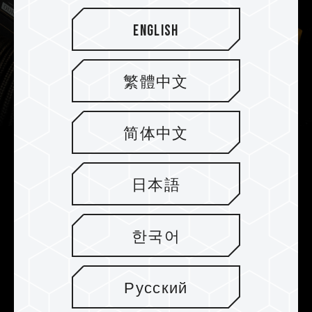
English
繁體中文
简体中文
Diseño de enfriamiento de PMIC
fortalecido
日本語
La DELTA TUF Gaming RGB DDR5 está
equipada con silicona conductora térmica
한국어
profesional y diseño de enfriamiento PMIC
reforzado para operaciones PMIC más eficaces
y estables.
Русский