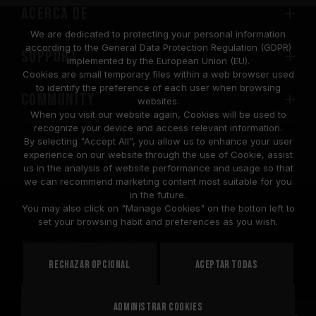
Acerca de
We are dedicated to protecting your personal information
according to the General Data Protection Regulation (GDPR)
SUPPORT
implemented by the European Union (EU).
Cookies are small temporary files within a web browser used
to identify the preference of each user when browsing
COMMUNITY
websites.
When you visit our website again, Cookies will be used to
recognize your device and access relevant information.
By selecting "Accept All", you allow us to enhance your user
experience on our website through the use of Cookie, assist
us in the analysis of website performance and usage so that
we can recommend marketing content most suitable for you
in the future.
© 2026 Team Group Inc. All Rights Reserved.
You may also click on "Manage Cookies" on the botton left to
set your browsing habit and preferences as you wish.
Privacy Policy
Cookie Policy
United
Rechazar opcional
Aceptar todas
PAÍS
States
Administrar cookies