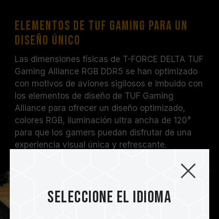
Elementos de TUF Gaming para un
diseño único
Las dimensiones físicas de T-FORCE DELTA TUF
Gaming Alliance RGB DDR5 se han optimizado
con motivos de aviones sigilosos e imbuido con
los elementos de diseño de TUF Gaming
Alliance para ofrecer un diseño optimizado,
colores RGB, iluminación ultra ancha de 120°
para que los gamers puedan disfrutar de una
experiencia visual única y refrescante.
Seleccione el idioma