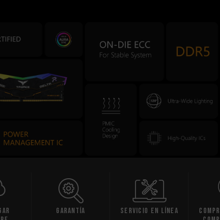
gar
Garantía
Servicio en línea
Compr
are
comp