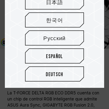
日本語
한국어
Русский
Español
Equipada con chip de control RGB
inteligente y compatible con
Deutsch
varios programas de control de
iluminación
La T-FORCE DELTA RGB ECO DDR5 cuenta con
un chip de control RGB inteligente que admite
ASUS Aura Sync, GIGABYTE RGB Fusion 2.0,