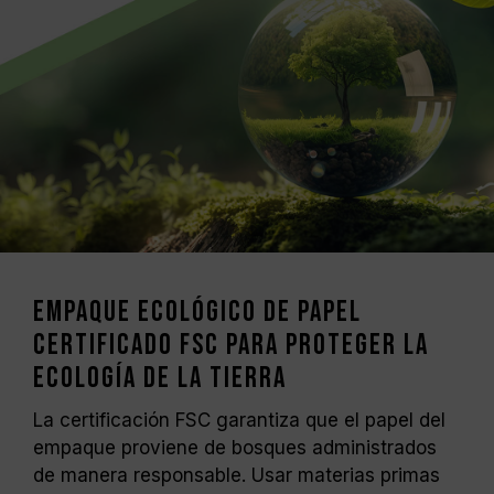
Los módulos de memoria TEAMGROUP han
sido sometidos a pruebas bajo condiciones
de voltaje estándar. Para problemas
relacionados con el procesador o la tarjeta
madre, comuníquese con el soporte técnico
del fabricante correspondiente.
Empaque ecológico de papel
certificado FSC para proteger la
ecología de la Tierra
La certificación FSC garantiza que el papel del
empaque proviene de bosques administrados
de manera responsable. Usar materias primas