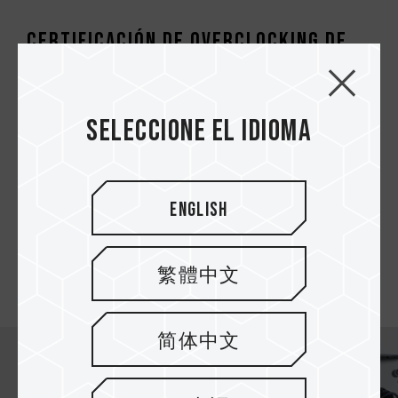
Certificación de overclocking de
un clic en modo dual rápido
Admite las últimas tecnologías de overclocking
Seleccione el idioma
Intel XMP 3.0 y AMD EXPO, y ha pasado
pruebas completas de compatibilidad y
estabilidad con tarjetas madre ASRock, ASUS,
BIOSTAR, GIGABYTE y MSI. Esto asegura
English
mejoras de rendimiento bajo compatibilidad
óptima, permitiendo a los usuarios disfrutar de
overclocking estable en plataformas Intel y
繁體中文
AMD con un solo clic.
简体中文