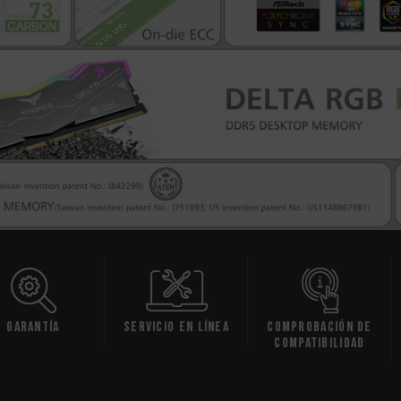
ía
Servicio en línea
Comprobación de
H
compatibilidad
espec