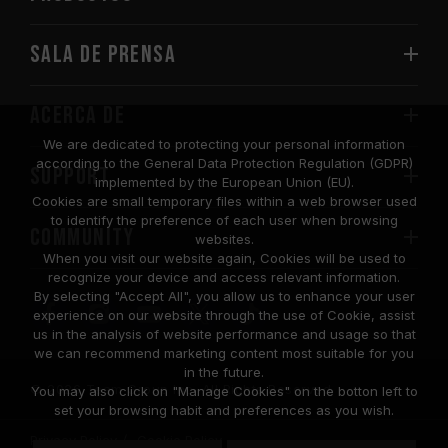
Sala de prensa
Acerca de
We are dedicated to protecting your personal information
according to the General Data Protection Regulation (GDPR)
SUPPORT
implemented by the European Union (EU).
Cookies are small temporary files within a web browser used
to identify the preference of each user when browsing
COMMUNITY
websites.
When you visit our website again, Cookies will be used to
recognize your device and access relevant information.
By selecting "Accept All", you allow us to enhance your user
experience on our website through the use of Cookie, assist
us in the analysis of website performance and usage so that
we can recommend marketing content most suitable for you
in the future.
© 2026 Team Group Inc. All Rights Reserved.
You may also click on "Manage Cookies" on the botton left to
set your browsing habit and preferences as you wish.
Privacy Policy
Cookie Policy