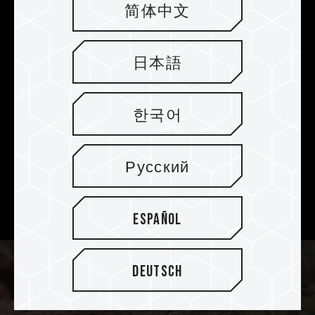
简体中文
(A2) y presenta una velocidad de
lectura/escritura aleatoria de alta velocidad y
operaciones superiores de entrada/salida por
日本語
segundo (IOPS). Además, permite un acceso sin
esfuerzo a todo tipo de aplicaciones de gran
tamaño en dispositivos móviles y viene con
한국어
opciones de capacidad de 128GB, 256GB,
512GB, 1TB y 2TB, lo cual ofrece espacio de
almacenamiento para vídeos 4K de alta
Русский
resolución, imágenes de captura continua y
aplicaciones para una nueva experiencia de
usuario de visión mejorada.
Español
Deutsch