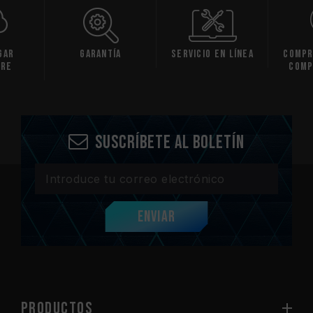
gar
Garantía
Servicio en línea
Compr
are
comp
Suscríbete al boletín
Enviar
PRODUCTOS