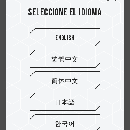
estado sólido MP44Q M.2 PCIe 4.0. La
nueva tendencia hacia mayores cap...
Seleccione el idioma
English
繁體中文
简体中文
日本語
11.Apr.2024
TEAMGROUP lanza el lector de
tarjetas 3 en 1, T-CREATE EXPERT R31
한국어
Compatible con todos los medios d...