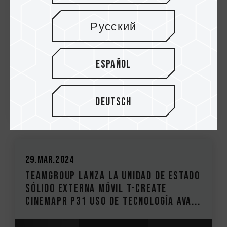
Русский
Español
Deutsch
29.Mar.2024
TEAMGROUP lanza la unidad de estado
sólido externa móvil T-CREATE
CinemaPr P31 Uso de tecnología ava...