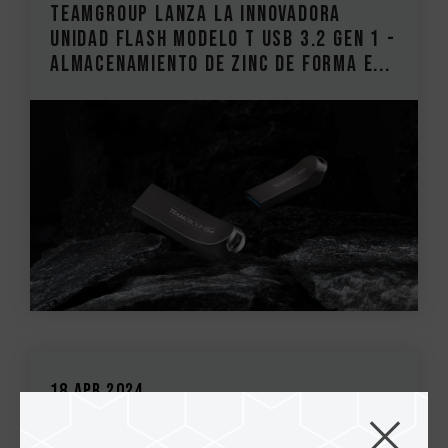
TEAMGROUP lanza la innovadora
unidad flash Modelo T USB 3.2 Gen 1 -
Almacenamiento de zinc de forma e...
18.Apr.2024
TEAMGROUP presenta la unidad de