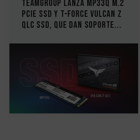
TEAMGROUP lanza MP33Q M.2
PCIe SSD y T-FORCE VULCAN Z
QLC SSD, que dan soporte...