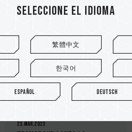
de unidades de estado
Seleccione el idioma
sólido MP44, MP44S y MP3...
繁體中文
한국어
Español
Deutsch
23.Mar.2023