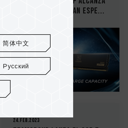
DDR5 de TEAMGROUP alcanza
otra cima Se lanzan espe...
简体中文
Русский
24.Feb.2023