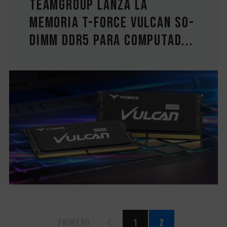
TEAMGROUP lanza la
memoria T-FORCE VULCAN SO-
DIMM DDR5 para computad...
Primero
1
2