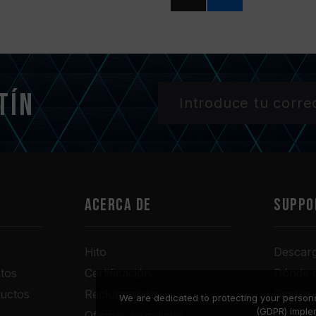
tín
Acerca de
SUPPO
Hito
Descar
tos
Certificación
Dónde 
uctos
Reclutamiento
Centro 
We are dedicated to protecting your persona
(GDPR) imple
Oficinas mundiales
Servici