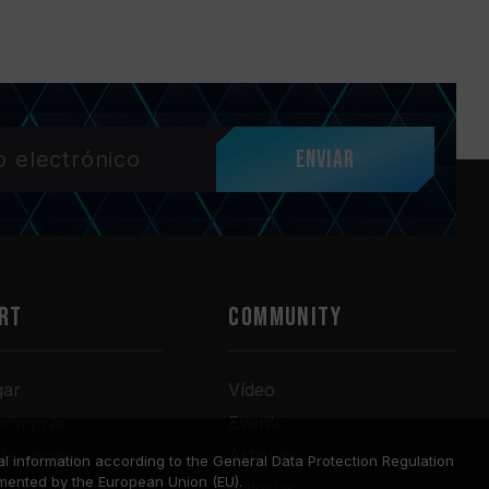
Enviar
RT
COMMUNITY
gar
Vídeo
comprar
Evento
de socios
Artículo
l information according to the General Data Protection Regulation
mented by the European Union (EU).
o de consultas
Galerías