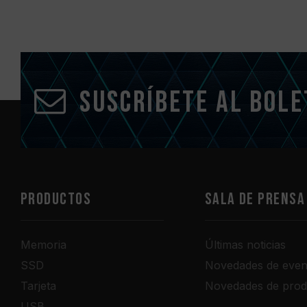
Suscríbete al bole
PRODUCTOS
Sala de prensa
Memoria
Últimas noticias
SSD
Novedades de even
Tarjeta
Novedades de prod
USB