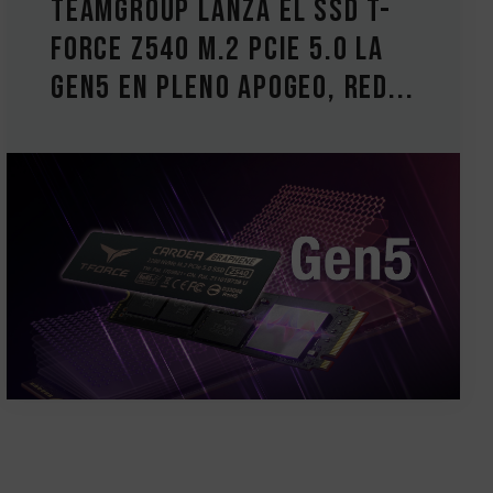
TEAMGROUP lanza el SSD T-
FORCE Z540 M.2 PCIe 5.0 La
Gen5 en pleno apogeo, red...