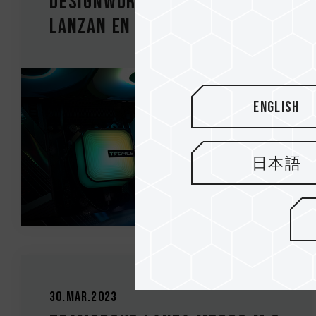
Designworks desarrollan y
lanzan en conjunto el enf...
English
日本語
30.Mar.2023