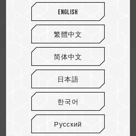
instantánea Doble seguridad para una
protección total de datos confidenciales
English
繁體中文
简体中文
日本語
Novedades de productos
한국어
Todos los años
Русский