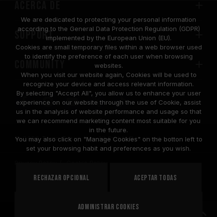
Acerca de
We are dedicated to protecting your personal information
according to the General Data Protection Regulation (GDPR)
SUPPORT
implemented by the European Union (EU).
Cookies are small temporary files within a web browser used
to identify the preference of each user when browsing
COMMUNITY
websites.
When you visit our website again, Cookies will be used to
recognize your device and access relevant information.
By selecting "Accept All", you allow us to enhance your user
experience on our website through the use of Cookie, assist
us in the analysis of website performance and usage so that
we can recommend marketing content most suitable for you
in the future.
© 2026 Team Group Inc. All Rights Reserved.
You may also click on "Manage Cookies" on the botton left to
set your browsing habit and preferences as you wish.
Privacy Policy
Cookie Policy
United
Rechazar opcional
Aceptar todas
PAÍS
States
Administrar cookies