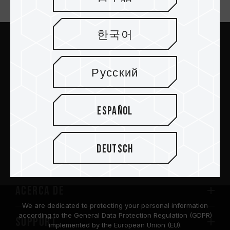
Suscríbete al boletín
한국어
Enviar
Русский
Español
PRODUCTOS
Deutsch
Sala de prensa
Acerca de
We are dedicated to protecting your personal information
according to the General Data Protection Regulation (GDPR)
SUPPORT
implemented by the European Union (EU).