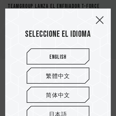
TEAMGROUP lanza el enfriador T-FORCE
SIREN GD120S AIO para SSD - Con enfriador
líquido todo en uno SSD M.2 2280 único de
la industria
Seleccione el idioma
English
繁體中文
Novedades de la empresa
简体中文
日本語