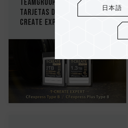
TEAMGROUP lanza las
日本語
tarjetas de memoria T-
CREATE EXPERT CFexpress...