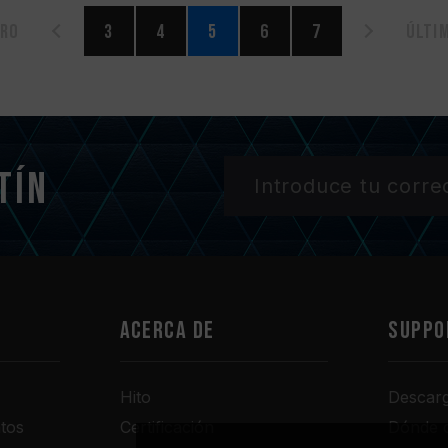
ero
3
4
5
6
7
Últi
tín
Acerca de
SUPPO
Hito
Descar
tos
Certificación
Dónde 