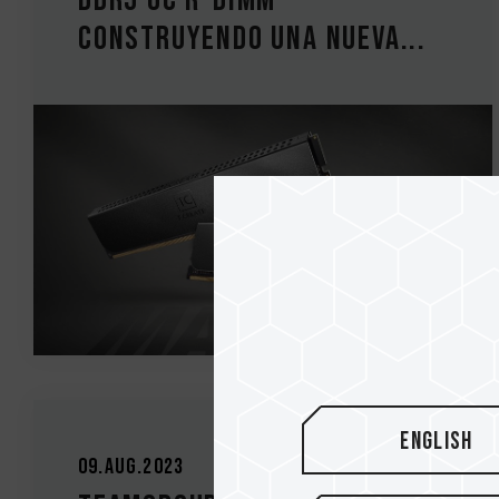
DDR5 OC R-DIMM
Construyendo Una Nueva...
English
09.Aug.2023