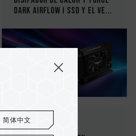
disipador de calor T-FORCE
DARK AirFlow I SSD y el ve...
简体中文
07.Jun.2023