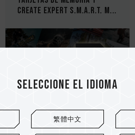
tarjetas de memoria T-
CREATE EXPERT S.M.A.R.T. M...
Seleccione el idioma
繁體中文
13.Jun.2023