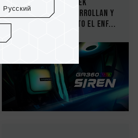
TEAMGROUP y ASETEK
Русский
Designworks desarrollan y
lanzan en conjunto el enf...