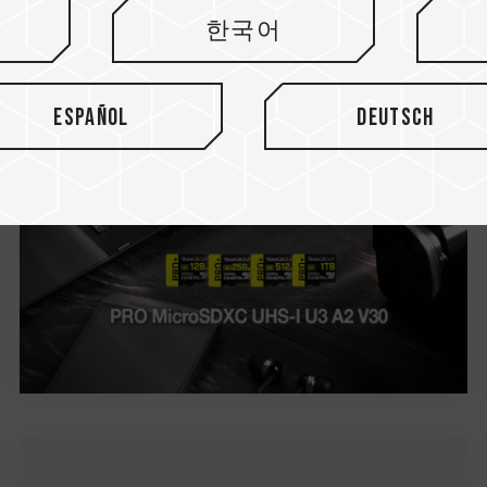
TEAMGROUP lanza la tarjeta
한국어
de memoria TEAMGROUP PRO+
MicroSDXC UHS-I U3 A2 V30...
Español
Deutsch