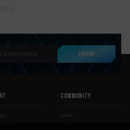
mo(11)
Enviar
RT
COMMUNITY
gar
Vídeo
comprar
Evento