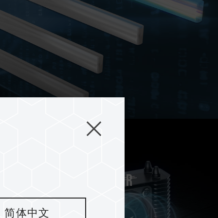
aphen-Kühlkörper für
lung
简体中文