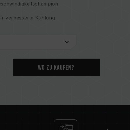
Geschwindigkeitschampion
ür verbesserte Kühlung
ie Erde
en USA: US11051392B2
iwan: I703921
 China: CN 211019739 U
Wo zu kaufen?
iwan: I751753