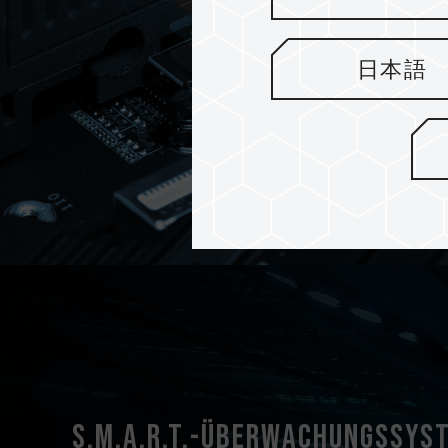
日本語
S.M.A.R.T.-Überwachungssys