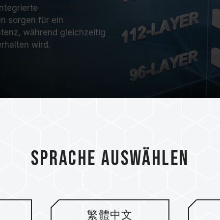
ntegrierte
n sorgen für ein
atenz, während gleichzeitig
halten wird.
Sprache auswählen
Patentierter Gr
verbesserte Küh
繁體中文