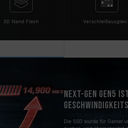
3D Nand Flash
Verschleißausglei
Next-Gen Gen5 is
Geschwindigkeit
Die SSD wurde für Gamer und