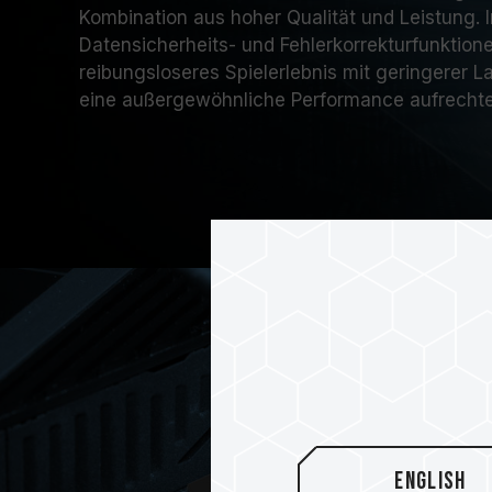
Kombination aus hoher Qualität und Leistung. I
Datensicherheits- und Fehlerkorrekturfunktione
reibungsloseres Spielerlebnis mit geringerer L
eine außergewöhnliche Performance aufrechter
English