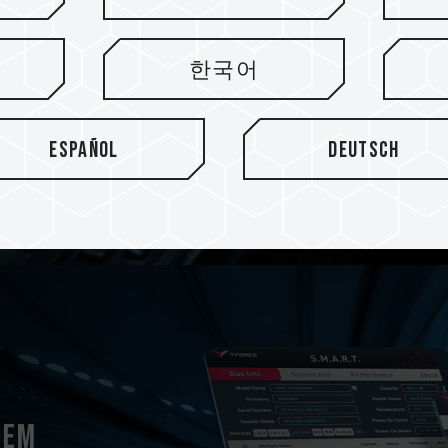
Mit TEAMGROUPs patentier
ausgestattet, lässt sich d
한국어
Kühler oder alternativen K
verbessern und ein stabile
sie flexibel mit TEAMGROU
Lüfterkühler kombiniert we
Español
Deutsch
tem