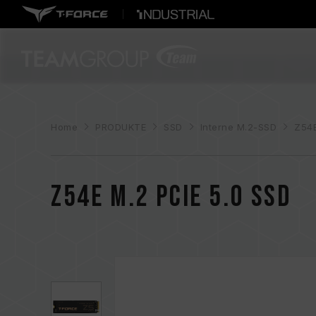
Home
PRODUKTE
SSD
Interne M.2-SSD
Z54E
Z54E M.2 PCIe 5.0 SSD