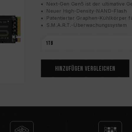
Next-Gen Gen5 ist der ultimative 
Neuer High-Density-NAND-Flash
Patentierter Graphen-Kühlkörper f
S.M.A.R.T.-Überwachungssystem
Sei umweltfreundlich und schone d
Patentierter Graphen-Wärmesenke
Patentnummer der Erfindung in d
Patentnummer für Innovation in Ta
Gebrauchsmuster-Patentnummer in
Patentierte S.M.A.R.T.-Software
Hinzufügen Vergleichen
Patentnummer für Innovation in Ta