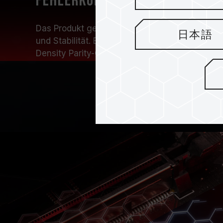
Fehlerkorrekturtechnologi
Das Produkt gewährleistet Datengenauigkeit m
日本語
und Stabilität. Es verwendet die brandneue 4
Density Parity-Check Code), um die Lebensdau