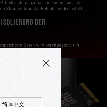
 Arbeitslasten anzupassen, indem sie sich
ne Stromverbrauchs-Betriebsmodi einstellt.
Isolierung der
gespeicherte Daten wird bereitgestellt, um
-Daten von externen Quellen zu verhindern.
besserten Sicherheitsisolierungsfunktion des
um einen vollständigeren Datenspeicherprozess
简体中文