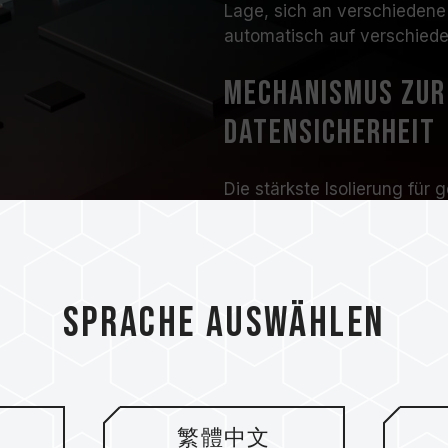
Lage, sich an verschiedene
automatisch auf verschiede
Mechanismus zur 
Datensicherheit
Die stärkste Isolierung für 
bösartige Angriffe auf SSD
Das Produkt ist mit der ver
Controllers ausgestattet, 
zu gewährleisten.
Sprache auswählen
繁體中文