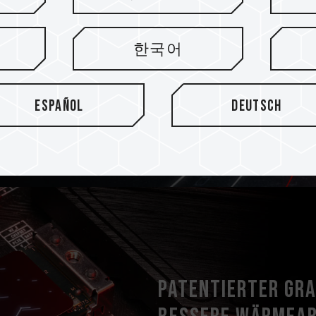
e
it hervorragender Leistung
한국어
K-LDPC-Technologie (Low-
er der SSD zu verlängern.
Español
Deutsch
Patentierter Gr