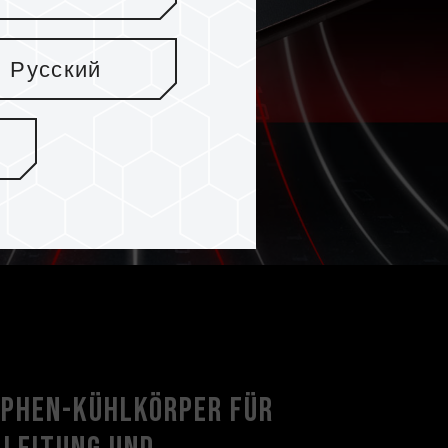
Русский
aphen-Kühlkörper für