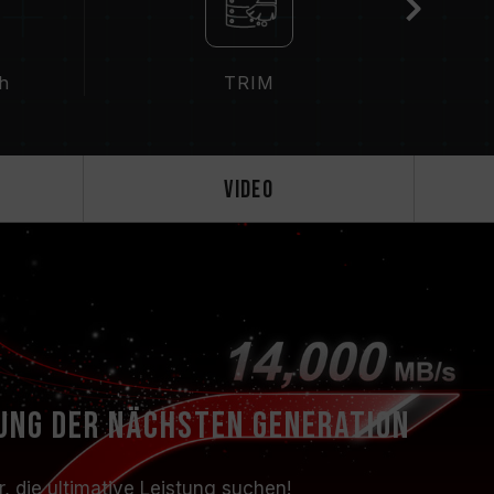
ch
TRIM
Video
ung der nächsten Generation
, die ultimative Leistung suchen!