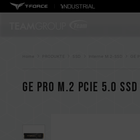
Home
PRODUKTE
SSD
Interne M.2-SSD
GE P
GE PRO M.2 PCIe 5.0 SSD