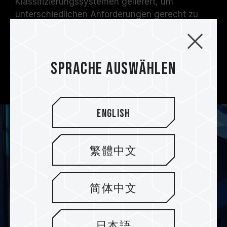
Klassifizierungssystemen geliefert, um
unterschiedlichen Anforderungen gerecht zu
werden: T-FORCE G70 Pro PCIe 4.0 SSD
unterstützt DRAM Caching und SLC Caching,
während T-FORCE G70 PCIe 4.0 SSD nur SLC
Sprache auswählen
Caching unterstützt. Wählen Sie das System,
das am besten zu Ihnen passt.
English
繁體中文
简体中文
日本語