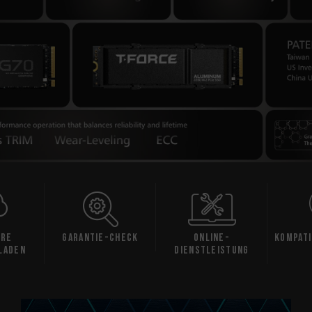
are
Garantie-Check
Online-
Kompati
laden
Dienstleistung