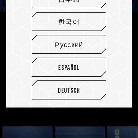
한국어
Verschiedene
Wärmeableitungsmodule für
Русский
unterschiedliche Anforderungen
Die SSDs bieten zwei Wärmeableitungsmodule,
die den PS5-Konsolenvorschriften für
Español
Kühlkörper entsprechen: den patentierten
ultradünnen Graphen-Kühlkörper und den
brandneuen Wärmespreizer aus
Deutsch
Aluminiumlegierung. Wählen Sie das Modul, das
Ihren Anforderungen am besten entspricht.