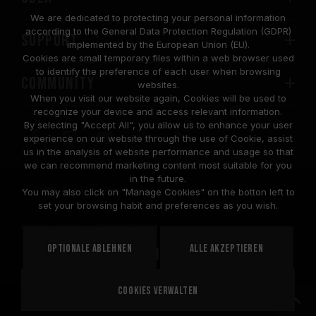
We are dedicated to protecting your personal information
according to the General Data Protection Regulation (GDPR)
SUPPORT
implemented by the European Union (EU).
Cookies are small temporary files within a web browser used
to identify the preference of each user when browsing
COMMUNITY
websites.
When you visit our website again, Cookies will be used to
recognize your device and access relevant information.
By selecting "Accept All", you allow us to enhance your user
experience on our website through the use of Cookie, assist
us in the analysis of website performance and usage so that
we can recommend marketing content most suitable for you
in the future.
© 2026 Team Group Inc. All Rights Reserved.
You may also click on "Manage Cookies" on the botton left to
set your browsing habit and preferences as you wish.
Privacy Policy
Cookie Policy
United
Optionale ablehnen
Alle akzeptieren
STANDORT
States
Cookies verwalten