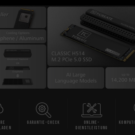
e
Garantie-Check
Online-
Kompatib
aden
Dienstleistung