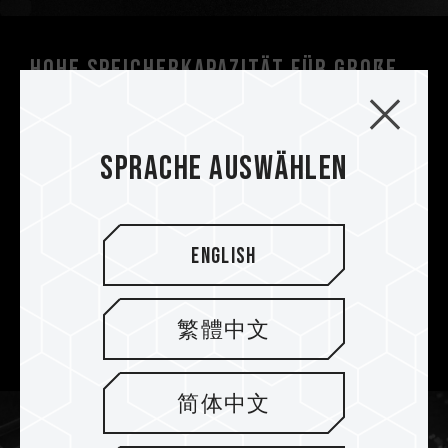
Hohe Speicherkapazität für große
KI-Sprachmodelle
Die T-CREATE CLASSIC H514 wurde mit
Sprache auswählen
sorgfältig ausgewählten, hochwertigen 3D-
NAND-Flash-Speichern ausgestattet und bietet
Kapazitäten von bis zu 4 TB. Sie unterstützt die
lokale Bereitstellung großer Sprachmodelle mit
English
7 bis 175 Milliarden Parametern, sodass keine
Bedenken hinsichtlich Speicherkonflikten
bestehen, die die Modellleistung
繁體中文
beeinträchtigen könnten.
简体中文