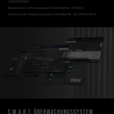
US11051392B2)
Taiwanisches Erfindungspatent (Zertifikat Nr.: I703921)
Chinesisches Gebrauchsmuster (Zertifikat Nr.: CN 211019739 U)
S.M.A.R.T. Überwachungssystem