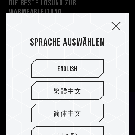
Die beste Lösung zur
Wärmeableitung
Der ultradünne Graphen-Kühlkörper kann
ergänzend zu jedem Original-Motherboard-
Kühlkörper verwendet werden. Die T-
Sprache auswählen
FORCE Z540 M.2 PCIe 5.0 SSD bietet eine
bessere Wärmeableitungsleistung als der
Original-Motherboard-Kühlkörper allein und ist
English
damit die beste Wärmeableitungslösung für
Original-Motherboard-Kühlkörper.
繁體中文
简体中文