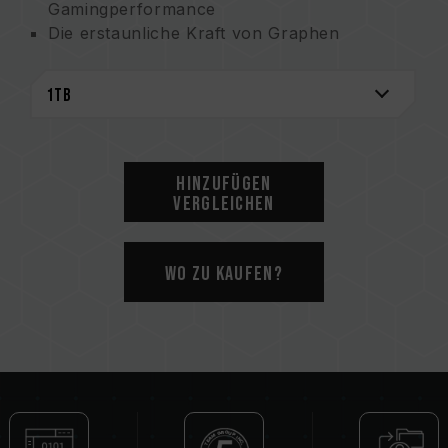
Gamingperformance
Die erstaunliche Kraft von Graphen
Die beste Lösung zur Wärmeableitung
Intelligente thermische Konditionierung
Konkrete Maßnahmen zum Schutz der
Umwelt
Patentiertes S.M.A.R.T.-
Überwachungssystem
Hinzufügen
Qualitätsservice für die Sicherheit der
Vergleichen
Benutzer
Patentierter Graphen-Kühlkörper
Wo zu kaufen?
US-Erfindungspatent (Zertifikat Nr.:
US11051392B2)
Taiwan Erfindungspatent (Zertifikat Nr.:
I703921)
Chinesisches Gebrauchsmuster (Zertifikat
Nr.: CN 211019739 U)
S.M.A.R.T. patentierte Software
Taiwanisches Erfindungspatent: I751753