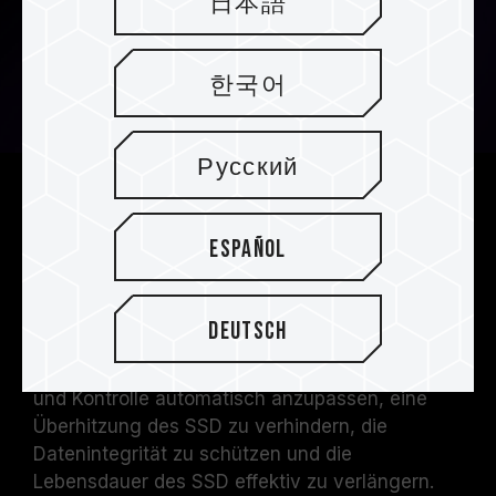
日本語
한국어
Русский
Intelligente thermische
Konditionierung
Español
Die neuesten intelligenten thermischen
Konditionierungstechnologien sind mit internen
Deutsch
Temperatursensoren ausgestattet, um die
Energieabgabe für eine effektive Überwachung
und Kontrolle automatisch anzupassen, eine
Überhitzung des SSD zu verhindern, die
Datenintegrität zu schützen und die
Lebensdauer des SSD effektiv zu verlängern.