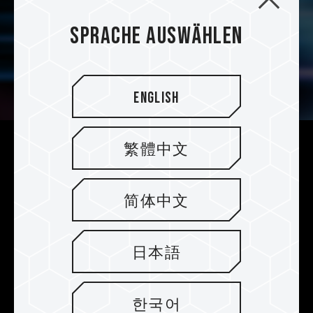
Sprache auswählen
English
繁體中文
Ausgestattet mit zwei
patentierten Kühlkörpern
简体中文
Der erste in der Branche mit zwei patentierten
Kühlkörpern, der Ihnen die Vorteile eines
patentierten hochfesten Aluminiumkühlkörpers
日本語
und eines patentierten ultradünnen
Graphenkühlkörpers gleichzeitig bietet, so dass
Sie Ihre bevorzugte Methode für die
한국어
Wärmeableitung wählen können.