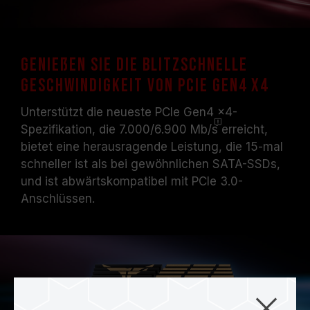
Genießen Sie die blitzschnelle
Geschwindigkeit von PCIe Gen4 x4
Unterstützt die neueste PCIe Gen4 x4-
Spezifikation, die 7.000/6.900
Mb/s
erreicht,
bietet eine herausragende Leistung, die 15-mal
schneller ist als bei gewöhnlichen SATA-SSDs,
und ist abwärtskompatibel mit PCIe 3.0-
Anschlüssen.