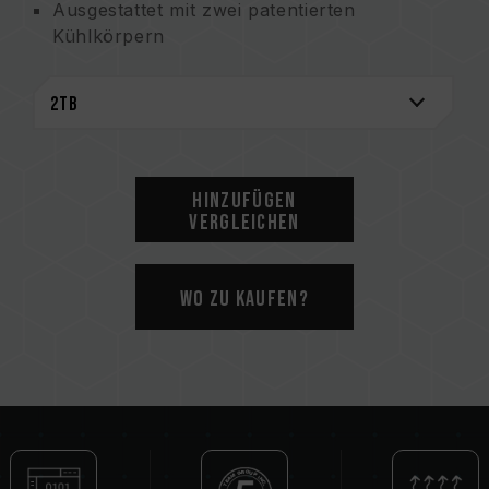
Ausgestattet mit zwei patentierten
Kühlkörpern
Effektive Kühlung - flexible Installation
Unterstützt den neuesten NVMe Standard
Taiwanisches Gebrauchsmuster (Nummer:
M541645)
Taiwanisches Erfindungspatent (Nummer:
I703921)
Hinzufügen
Chinesisches Gebrauchsmuster (Nummer:
Vergleichen
CN 211019739 U)
Wo zu kaufen?