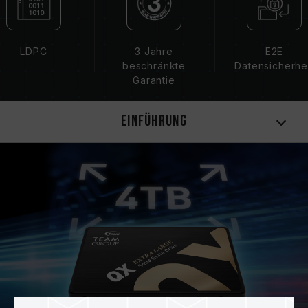
LDPC
3 Jahre
E2E
beschränkte
Datensicherhe
Garantie
Einführung