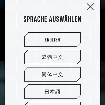
Sprache auswählen
4TB Consumer-Grade 2,5" SATA SSD
TEAMGROUP QX SSD ist ein Consumer-2,5-Zoll-
SATA-SSD mit einer Speicherkapazität von bis
English
zu 4 TB und erfüllt die Anforderungen an eine
sehr große Kapazität.
繁體中文
简体中文
日本語