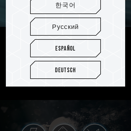
한국어
Русский
Unterstützt leistungsstarkes
Español
SLC-Cache
Unterstützt die SLC-Caching-Technologie und
Deutsch
bietet ein reibungsloses Benutzererlebnis mit
einer schnellen Lese-/Schreibgeschwindigkeit
von bis zu 560/500
MB/s.