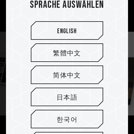
damit die Anforderungen von Geschäftsleuten,
Sprache auswählen
jederzeit und überall zu arbeiten und sofortige
Konnektivität zu gewährleisten.
English
繁體中文
简体中文
日本語
한국어
4TB große Kapazität für