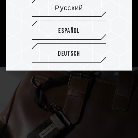
zuverlässige Speicherung und
Русский
Sicherung
Das Produkt ist mit einer Kapazität von 1TB, 2TB
Español
und 4TB erhältlich und gewährleistet eine
vollständige Datenspeicherung und ein
sorgenfreies Backup.
Deutsch