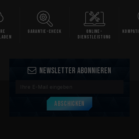
are
Garantie-Check
Online-
Kompati
laden
Dienstleistung
Newsletter abonnieren
Abschicken