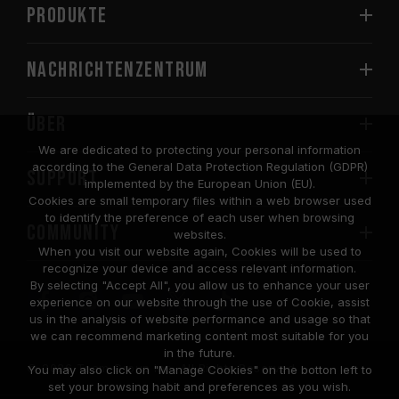
PRODUKTE
Nachrichtenzentrum
Über
We are dedicated to protecting your personal information
according to the General Data Protection Regulation (GDPR)
SUPPORT
implemented by the European Union (EU).
Cookies are small temporary files within a web browser used
to identify the preference of each user when browsing
COMMUNITY
websites.
When you visit our website again, Cookies will be used to
recognize your device and access relevant information.
By selecting "Accept All", you allow us to enhance your user
experience on our website through the use of Cookie, assist
us in the analysis of website performance and usage so that
we can recommend marketing content most suitable for you
in the future.
© 2026 Team Group Inc. All Rights Reserved.
You may also click on "Manage Cookies" on the botton left to
set your browsing habit and preferences as you wish.