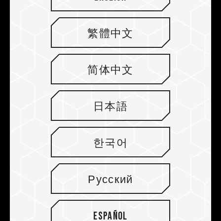
Vielfältige
繁體中文
Optimierungstechnologie für
Stabilität, Haltbarkeit und
verbesserte Zuverlässigkeit
简体中文
Sie unterstützt die Windows TRIM-
Optimierungsoption sowie Low Density Parity
日本語
Check Code (LDPC), wodurch die
Verschleißbelastung der SSD bei
Hochgeschwindigkeits-
한국어
Lese-/Schreibvorgängen reduziert wird. Sie
verfügt außerdem über eine präzise
Fehlerkorrektur, die es der MP44L M.2 PCIe SSD
Русский
erlaubt, bei einer hohen Geschwindigkeit mit
großer Stabilität, Haltbarkeit und
Zuverlässigkeit zu arbeiten.
Español