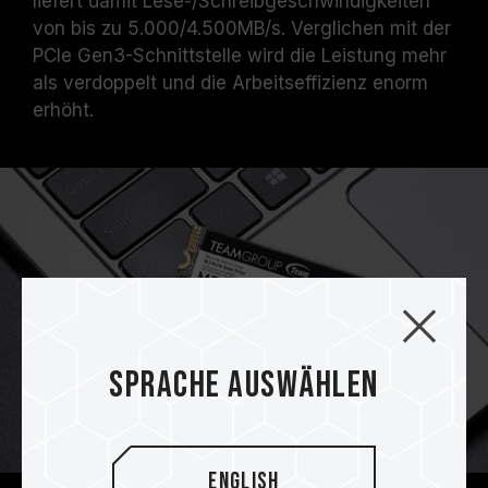
liefert damit Lese-/Schreibgeschwindigkeiten
von bis zu 5.000/4.500MB/s. Verglichen mit der
PCIe Gen3-Schnittstelle wird die Leistung mehr
als verdoppelt und die Arbeitseffizienz enorm
erhöht.
Sprache auswählen
English