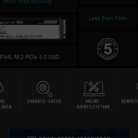
are
Garantie-Check
Online-
Kompati
laden
Dienstleistung