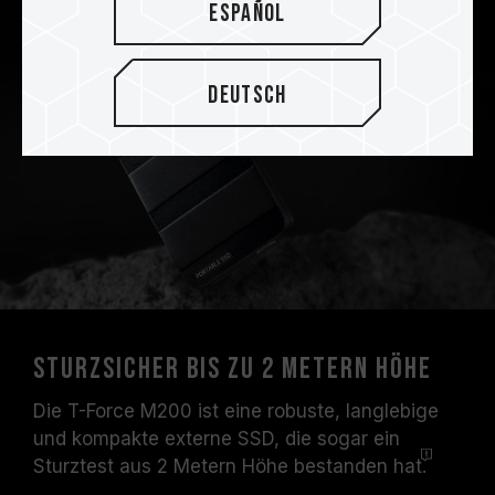
Español
Deutsch
Sturzsicher bis zu 2 Metern Höhe
Die T-Force M200 ist eine robuste, langlebige
und kompakte externe SSD, die sogar ein
Sturztest aus 2 Metern Höhe bestanden
hat.