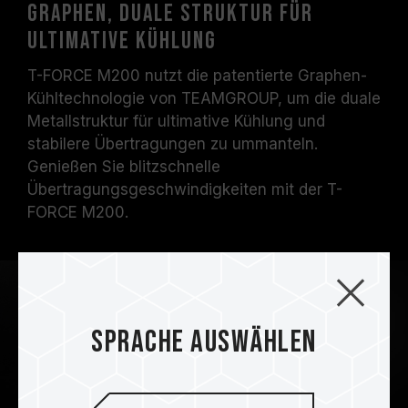
Graphen, duale Struktur für
ultimative Kühlung
T-FORCE M200 nutzt die patentierte Graphen-
Kühltechnologie von TEAMGROUP, um die duale
Metallstruktur für ultimative Kühlung und
stabilere Übertragungen zu ummanteln.
Genießen Sie blitzschnelle
Übertragungsgeschwindigkeiten mit der T-
FORCE M200.
Sprache auswählen