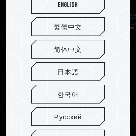
English
繁體中文
简体中文
Hochgeschwindigkeitsübertragung
für Zeitersparnis durch USB Typ-C
Kompatibilität
日本語
Das T-FORCE M200 verwendet eine USB Typ-
C-Schnittstelle und kann bis zu 1800 MB/s
한국어
erreichen, das Dreifache der Geschwindigkeit
durchschnittlicher USB 3.2 Gen1-SSDs, um
große 10 GB-Dateien in weniger als 20
Русский
Sekunden zu
übertragen.