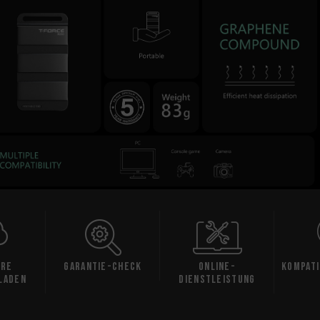
are
Garantie-Check
Online-
Kompati
laden
Dienstleistung