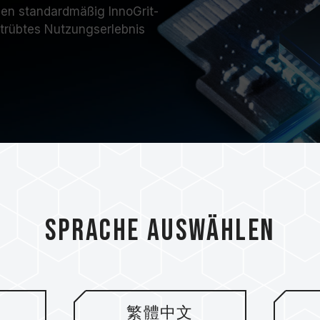
en standardmäßig InnoGrit-
etrübtes Nutzungserlebnis
Sprache auswählen
Verschiedene Zw
die Bedürfnisse 
繁體中文