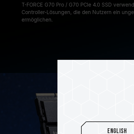
T-FORCE G70 Pro / G70 PCIe 4.0 SSD verwend
Controller-Lösungen, die den Nutzern ein ung
ermöglichen.
English