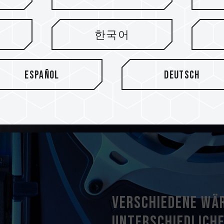
Die SSDs werden mit versch
um unterschiedlichen Anfo
한국어
Pro PCIe 4.0 SSD unterstü
T-FORCE G70 PCIe 4.0 SSD 
System, das am besten zu I
Español
Deutsch
Verschiedene Wä
unterschiedlich