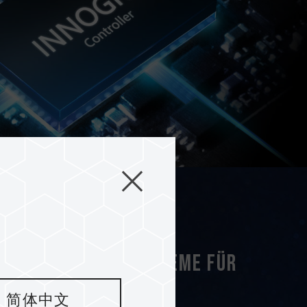
ischenspeichersysteme für
der Nutzer
简体中文