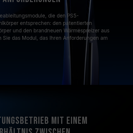
eableitungsmodule, die den PS5-
hlkörper entsprechen: den patentierten
örper und den brandneuen Wärmespreizer aus
n Sie das Modul, das Ihren Anforderungen am
tungsbetrieb mit einem
rhältnis zwischen