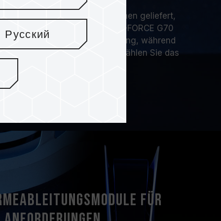
iedenen Klassifizierungssystemen geliefert,
rderungen gerecht zu werden: T-FORCE G70
Русский
tzt DRAM Caching und SLC Caching, während
nur SLC Caching unterstützt. Wählen Sie das
hnen passt.
rmeableitungsmodule für
e Anforderungen