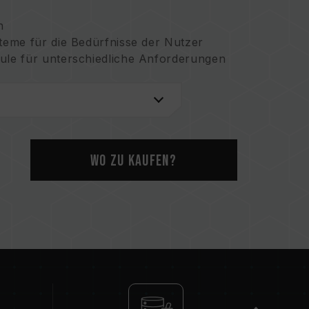
n
eme für die Bedürfnisse der Nutzer
le für unterschiedliche Anforderungen
einem ausgewogenen Verhältnis zwischen
ung des Produktstatus
bewahrt
.: US11051392B2)
Wo zu kaufen?
ifikat Nr.: I703921)
tifikat Nr.: CN 211019739 U)
: I751753)