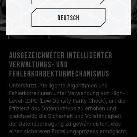
Deutsch
Ausgezeichneter intelligenter
Verwaltungs- und
Fehlerkorrekturmechanismus
Unterstützt intelligente Algorithmen und
Fehlerkorrekturen unter Verwendung von High-
Level-LDPC (Low Density Parity Check), um die
Effizienz des Datenbetriebs zu erhöhen und
gleichzeitig die Sicherheit und Vollständigkeit
der Datenübertragung zu gewährleisten, was
einen sichereren Erstellungsprozess ermöglicht.