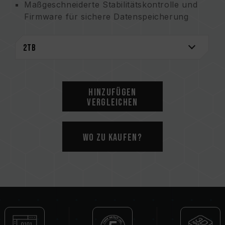
Maßgeschneiderte Stabilitätskontrolle und
Firmware für sichere Datenspeicherung
Patentierter extra-schlanker Graphen-
Kühlkörper für ein sorgenfreies Arbeiten
Ausgezeichnetes intelligentes Management
und Fehlerkorrekturmechanismus
SSD-Zustandsüberwachung bietet ein
sicheres Arbeiten
Hinzufügen
Umweltfreundlich und nachhaltig, um die
Vergleichen
Erde zu schonen
Patentierter Graphen-Kühlkörper
Wo zu kaufen?
US-Erfindungspatent (Zertifikat Nr.:
US11051392B2)
Taiwanisches Erfindungspatent (Zertifikat
Nr.: I703921)
Chinesisches Gebrauchsmuster (Zertifikat
Nr.: CN 211019739 U)
S.M.A.R.T.-Software-Patent
Taiwanisches Erfindungspatent (Nr.: