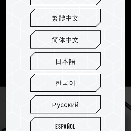
Patentierter extra-schlanker
Graphen-Kühlkörper für einen
繁體中文
sorgenfreien Erstellungsprozess
Der patentierte, besonders flache Graphen-
简体中文
Kühlkörper leitet die durch die hohe Leistung
entstehende Wärme effektiv ab, um den
Systembetrieb zu stabilisieren, so dass sich die
日本語
Benutzer auch bei langen Arbeitszeiten keine
Sorgen machen müssen.
한국어
Русский
Español