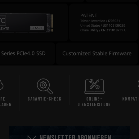
are
Garantie-Check
Online-
Kompati
laden
Dienstleistung
Newsletter abonnieren