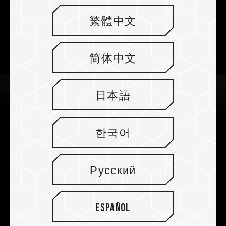
繁體中文
简体中文
日本語
한국어
Unbegrenzte Platzausnutzung, wie
Sie es wünschen
Русский
Es unterstützt E-ATX-Motherboards (12" x 13" )
und ermöglicht fortschrittliche
Systeminstallationen, bei denen mehrere 3,5"
Español
/2,5" -Speichergeräte gleichzeitig eingebaut
werden können, um die Erweiterbarkeit zu