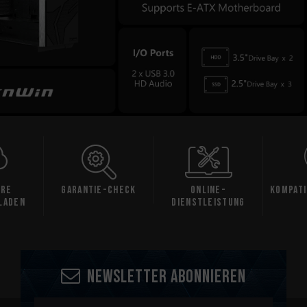
are
Garantie-Check
Online-
Kompati
laden
Dienstleistung
Newsletter abonnieren