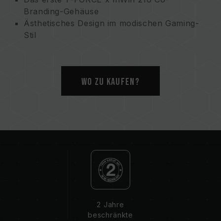
Branding-Gehäuse
Ästhetisches Design im modischen Gaming-
Stil
Unbegrenzte Platzausnutzung, wie Sie es
wünschen
Eine Präsentation der Leistung und
Wo zu kaufen?
Schönheit von VGA-Karten
Atemberaubende Wärmeabfuhrleistung
2 Jahre
beschränkte