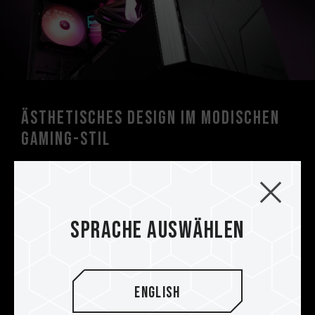
Ästhetisches Design im modischen
Gaming-Stil
Jedes Detail ist aufwendig designt. Es bietet die
einzigartigen Merkmale von T-FORCE auf der
Vorderseite und eine schlanke Silhouette im
schicken Tech-Stil, die Gamern ein brandneues
Sprache auswählen
Spielerlebnis bietet.
English