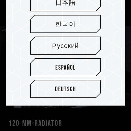
日本語
Drehstrommotor, der einen geräuscharmen
Betrieb mit hohem Wirkungsgrad ermöglicht.
한국어
Русский
Español
Deutsch
120-mm-Radiator