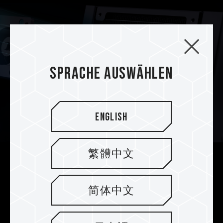
Sprache auswählen
English
繁體中文
Hervorragendes Design der
Wasserpumpenstruktur
简体中文
Die Wasserpumpe verfügt über eine
Porzellanachse und einen geräuscharmen