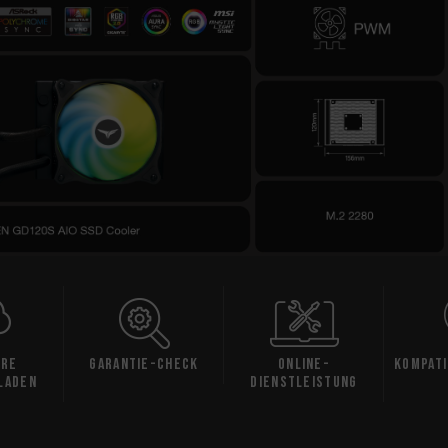
are
Garantie-Check
Online-
Kompati
laden
Dienstleistung