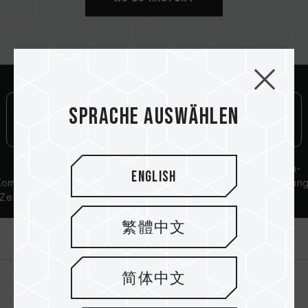
Sprache auswählen
QVL-
Lebenslange
Aluminium-
English
ompatibilitäts-
Garantie
Wärmeableitun
Zertifizierung
繁體中文
Einführung
简体中文