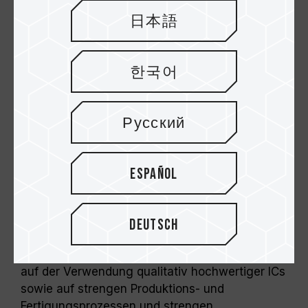
日本語
한국어
Русский
Ermöglicht verschiedene
Frequenz- und
Español
Kapazitätsauswahlen
Bei der TEAM ELITE DDR2-Familie hält sich
Deutsch
TEAMGROUP Inc. an das konsequente
Qualitätsprinzip von TEAMGROUP und besteht
auf der Verwendung qualitativ hochwertiger ICs
sowie auf strengen Produktions- und
Fertigungsprozessen und strengen