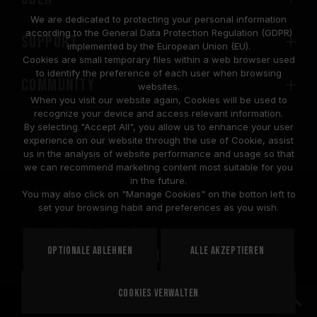
We are dedicated to protecting your personal information
according to the General Data Protection Regulation (GDPR)
SUPPORT
implemented by the European Union (EU).
Cookies are small temporary files within a web browser used
to identify the preference of each user when browsing
COMMUNITY
websites.
When you visit our website again, Cookies will be used to
recognize your device and access relevant information.
By selecting "Accept All", you allow us to enhance your user
experience on our website through the use of Cookie, assist
us in the analysis of website performance and usage so that
we can recommend marketing content most suitable for you
in the future.
© 2026 Team Group Inc. All Rights Reserved.
You may also click on "Manage Cookies" on the botton left to
set your browsing habit and preferences as you wish.
Privacy Policy
Cookie Policy
United
Optionale ablehnen
Alle akzeptieren
STANDORT
States
Cookies verwalten