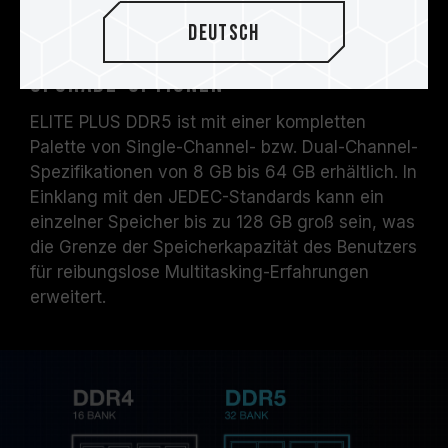
Überschreiten der
Deutsch
Kapazitätsgrenze mit diversen
Upgrade-Optionen
ELITE PLUS DDR5 ist mit einer kompletten
Palette von Single-Channel- bzw. Dual-Channel-
Spezifikationen von 8 GB bis 64 GB erhältlich. In
Einklang mit den JEDEC-Standards kann ein
einzelner Speicher bis zu 128 GB groß sein, was
die Grenze der Speicherkapazität des Benutzers
für reibungslose Multitasking-Erfahrungen
erweitert.