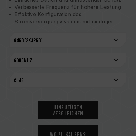
Verbesserte Frequenz für höhere Leistung
Effektive Konfiguration des
Stromversorgungssystems mit niedriger
Spannung zur Energieeinsparung
Überschreiten der Kapazitätsgrenze mit
diversen Upgrade-Optionen
Optimierte Struktur mit hervorragender
Zugriffseffizienz
On-Die ECC-Mechanismus für verbesserte
Datenübertragungsstabilität
Kompatibel mit DDR5-Plattformen von Intel-
und AMD-Systemen
CAUTION
Hinzufügen
Eine vollständige Liste der kompatiblen
Vergleichen
Plattformen finden Sie im Abschnitt
„Kompatibilitätsabfrage“
.
Bitte prüfen Sie vor dem Kauf von
Wo zu kaufen?