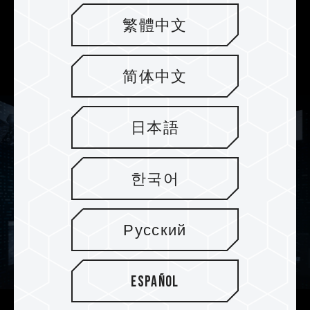
Konfiguration des Stromversorgungssystems
繁體中文
verbessert, die Übertragungsqualität erhöht und
die Rauschinterferenzen auf ein Minimum
reduziert.
简体中文
日本語
한국어
Русский
Español