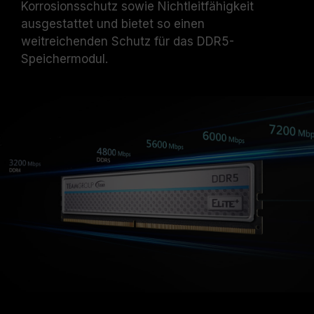
Korrosionsschutz sowie Nichtleitfähigkeit
Standardeinstellungen zurück.
Die angegebene Frequenz des
ausgestattet und bietet so einen
Speichermoduls ist die maximal erreichbare
weitreichenden Schutz für das DDR5-
Frequenz. Sie wird jedoch nicht von allen
Speichermodul.
Systemen erreicht werden können.
Vergewissern Sie sich, dass Ihr Motherboard
und Ihr Prozessor die entsprechenden
Übertaktungstechnologien (XMP 3.0 /
EXPO) unterstützen; andernfalls erreicht der
Speicher eventuell nicht die angegebene
Übertaktungsfrequenz.
TEAMGROUP-Speichermodule werden unter
normalen Spannungsbedingungen getestet.
Bei Problemen mit dem Prozessor oder dem
Motherboard wenden Sie sich bitte an den
jeweiligen Kundendienst des Prozessor- oder
Motherboard-Herstellers.