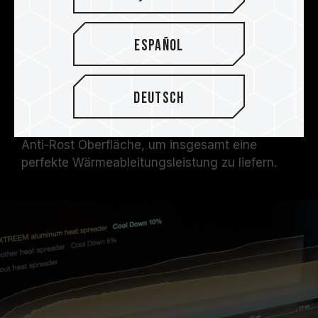
T-FORCE XTREEM DDR5 verwendet eine 2 mm
dicke Aluminiumlegierung als Heatspreader, um
die Qualität und Wärmekapazität zu erhöhen.
Español
Das Produkt verfügt außerdem über ein
Wärmeleit-Pad mit hoher
Temperaturleitfähigkeit, um die PMIC-
Deutsch
Wärmeableitungseffekte zu verstärken,
gekoppelt mit einer Anti-Säure-, Alkali- und
Anti-Rost Oberfläche, um insgesamt eine
perfekte Wärmeableitungsleistung zu liefern.