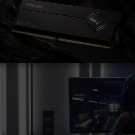
Die endgültige Betriebsfrequenz des
Speichers hängt von den BIOS-Einstellungen
des Systems und der Kompatibilität von
Motherboard und CPU ab.
Wenn XMP 3.0 (Intel) oder EXPO (AMD)
nicht aktiviert ist, läuft der Speicher mit der
SPD-Standardfrequenz (JEDEC-Standard),
z. B. DDR5-4800 (oder niedriger). Dies ist
ein typisches Phänomen und kein
Produktfehler.
XMP 3.0 / EXPO muss vom Benutzer
manuell aktiviert werden. Manche
Hauptplatinen können die angegebene
Frequenz nicht erreichen, da die endgültige
Betriebsfrequenz von den
Systemeinstellungen abhängt.
Eine Übertaktung (wie z. B. die Aktivierung
von XMP 3.0 / EXPO-Einstellungen) ist nicht
Teil des JEDEC-Standards und kann die