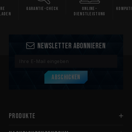
are
Garantie-Check
Online-
Kompati
laden
Dienstleistung
Newsletter abonnieren
Abschicken
PRODUKTE