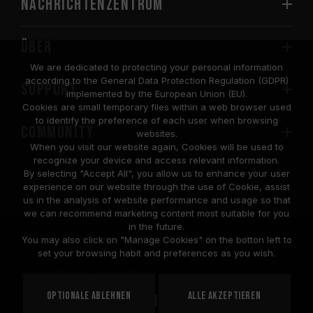
Nachrichtenzentrum
Über
We are dedicated to protecting your personal information
according to the General Data Protection Regulation (GDPR)
SUPPORT
implemented by the European Union (EU).
Cookies are small temporary files within a web browser used
to identify the preference of each user when browsing
COMMUNITY
websites.
When you visit our website again, Cookies will be used to
recognize your device and access relevant information.
By selecting "Accept All", you allow us to enhance your user
experience on our website through the use of Cookie, assist
us in the analysis of website performance and usage so that
we can recommend marketing content most suitable for you
in the future.
© 2026 Team Group Inc. All Rights Reserved.
You may also click on "Manage Cookies" on the botton left to
set your browsing habit and preferences as you wish.
Privacy Policy
Cookie Policy
United
Optionale ablehnen
Alle akzeptieren
STANDORT
States