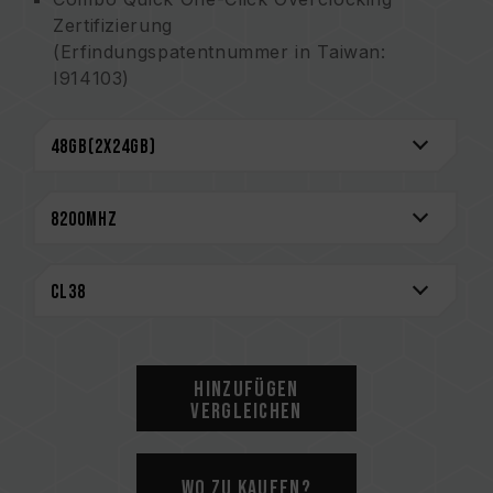
Zertifizierung
(Erfindungspatentnummer in Taiwan:
I914103)
Ehrenhaftes T-FORCE-Logo überschreitet
Übertaktungsgrenzen
Sorgfältig geschichtete, hochwertige,
sandgestrahlte Aluminiumfinnen für eine
außergewöhnliche Wärmeableitung
Stabiler 2mm Heatspreader für perfekte
Wärmeableitung
Hochwertiger IC mit patentierter Technik
Power-Management-Chip für stabile und
effektive Energienutzung
On-Die ECC für ein stabileres System
Hinzufügen
Lebenslange Garantie
Vergleichen
CAUTION
Eine vollständige Liste der kompatiblen
Wo zu kaufen?