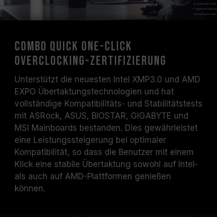
Systemstabilität beinträchtigen. Falls die
Übertaktung zur Instabilität des Systems
führt, kehren Sie bitte zu den BIOS-
Standardeinstellungen zurück.
Combo Quick One-Click
Die angegebene Frequenz des
Overclocking-Zertifizierung
Speichermoduls ist die maximal erreichbare
Frequenz. Sie wird jedoch nicht von allen
Unterstützt die neuesten Intel XMP3.0 und AMD
Systemen erreicht werden können.
EXPO Übertaktungstechnologien und hat
Vergewissern Sie sich, dass Ihr Motherboard
vollständige Kompatibilitäts- und Stabilitätstests
und Ihr Prozessor die entsprechenden
mit ASRock, ASUS, BIOSTAR, GIGABYTE und
Übertaktungstechnologien (XMP 3.0 /
MSI Mainboards bestanden. Dies gewährleistet
EXPO) unterstützen; andernfalls erreicht der
eine Leistungssteigerung bei optimaler
Speicher eventuell nicht die angegebene
Kompatibilität, so dass die Benutzer mit einem
Übertaktungsfrequenz.
Klick eine stabile Übertaktung sowohl auf Intel-
TEAMGROUP-Speichermodule werden unter
als auch auf AMD-Plattformen genießen
normalen Spannungsbedingungen getestet.
können.
Bei Problemen mit dem Prozessor oder dem
Motherboard wenden Sie sich bitte an den
jeweiligen Kundendienst des Prozessor- oder