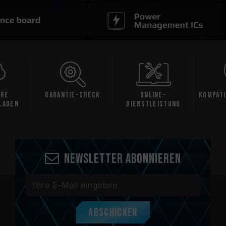
Check
Online-
Kompatibilitätsprüf
Da
Dienstleistung
ung
Newsletter abonnieren
Abschicken