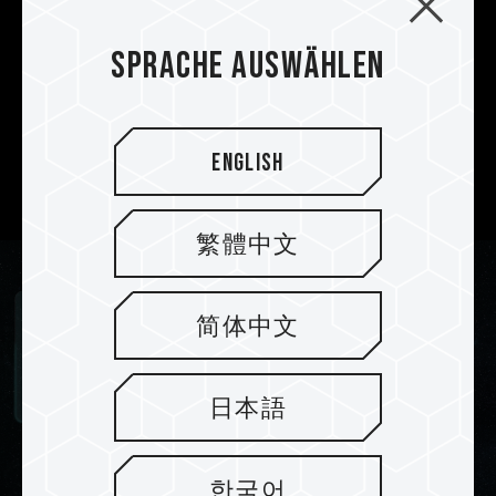
Interferenz-Platte
Das Produkt verwendet 10 Lagen optimierter
Sprache auswählen
professioneller Anti-Interferenz-Platinen, um die
Leistung und Stabilität zu erhöhen und den
Spielern ein Overclocking-Speichermodul mit
extrem hoher Geschwindigkeit und hoher
English
Stabilität zu bieten.
繁體中文
简体中文
日本語
한국어