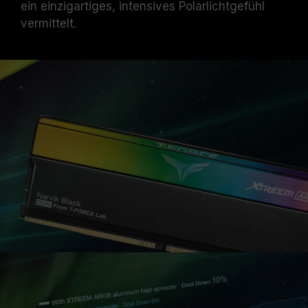
ein einzigartiges, intensives Polarlichtgefühl
ein typisches Phänomen und kein
Produktfehler.
vermittelt.
XMP 3.0 / EXPO muss vom Benutzer
manuell aktiviert werden. Manche
Hauptplatinen können die angegebene
Frequenz nicht erreichen, da die endgültige
Betriebsfrequenz von den
Systemeinstellungen abhängt.
Eine Übertaktung (wie z. B. die Aktivierung
von XMP 3.0 / EXPO-Einstellungen) ist nicht
Teil des JEDEC-Standards und kann die
Systemstabilität beinträchtigen. Falls die
Übertaktung zur Instabilität des Systems
führt, kehren Sie bitte zu den BIOS-
Standardeinstellungen zurück.
Die angegebene Frequenz des
Speichermoduls ist die maximal erreichbare
Frequenz. Sie wird jedoch nicht von allen
Systemen erreicht werden können.