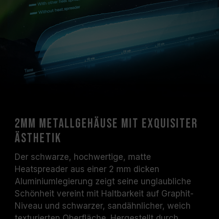
Vergewissern Sie sich, dass Ihr Motherboard
und Ihr Prozessor die entsprechenden
Übertaktungstechnologien (XMP 3.0 /
EXPO) unterstützen; andernfalls erreicht der
Speicher eventuell nicht die angegebene
Übertaktungsfrequenz.
TEAMGROUP-Speichermodule werden unter
normalen Spannungsbedingungen getestet.
Bei Problemen mit dem Prozessor oder dem
Motherboard wenden Sie sich bitte an den
2mm Metallgehäuse mit exquisiter
jeweiligen Kundendienst des Prozessor- oder
Ästhetik
Motherboard-Herstellers.
Der schwarze, hochwertige, matte
Heatspreader aus einer 2 mm dicken
Aluminiumlegierung zeigt seine unglaubliche
Schönheit vereint mit Haltbarkeit auf Graphit-
Niveau und schwarzer, sandähnlicher, weich
texturierten Oberfläche. Hergestellt durch